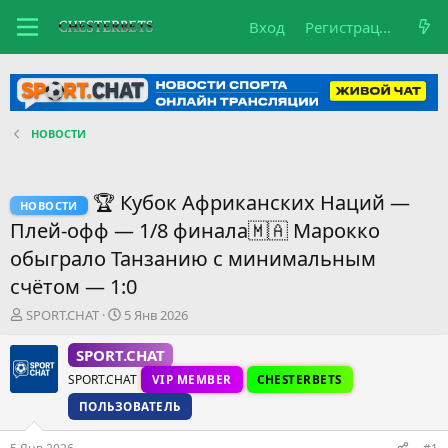
Вход
Регистрация
НОВОСТИ
🏆 Кубок Африканских Наций —
НОВОСТИ
Плей-офф — 1/8 финала🇲🇦 Марокко
обыграло Танзанию с минимальным
счётом — 1:0
А
Д
SPORT.CHAT
5 Янв 2026
в
а
т
т
SPORT.CHAT
о
а
SPORT.CHAT
VIP MEMBER
CHESTERBETS
р
н
т
а
ПОЛЬЗОВАТЕЛЬ
е
ч
м
а