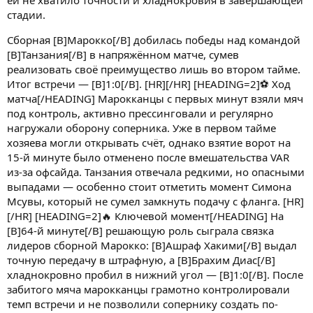
стадии.
Сборная [B]Марокко[/B] добилась победы над командой
[B]Танзания[/B] в напряжённом матче, сумев
реализовать своё преимущество лишь во втором тайме.
Итог встречи — [B]1:0[/B]. [HR][/HR] [HEADING=2]⚽ Ход
матча[/HEADING] Марокканцы с первых минут взяли мяч
под контроль, активно прессинговали и регулярно
нагружали оборону соперника. Уже в первом тайме
хозяева могли открывать счёт, однако взятие ворот на
15-й минуте было отменено после вмешательства VAR
из-за офсайда. Танзания отвечала редкими, но опасными
выпадами — особенно стоит отметить момент Симона
Мсувы, который не сумел замкнуть подачу с фланга. [HR]
[/HR] [HEADING=2]🔥 Ключевой момент[/HEADING] На
[B]64-й минуте[/B] решающую роль сыграла связка
лидеров сборной Марокко: [B]Ашраф Хакими[/B] выдал
точную передачу в штрафную, а [B]Брахим Диас[/B]
хладнокровно пробил в нижний угол — [B]1:0[/B]. После
забитого мяча марокканцы грамотно контролировали
темп встречи и не позволили сопернику создать по-