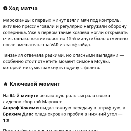
⚽ Ход матча
Марокканцы с первых минут взяли мяч под контроль,
активно прессинговали и регулярно нагружали оборону
соперника. Уже в первом тайме хозяева могли открывать
счёт, однако взятие ворот на 15-й минуте было отменено
после вмешательства VAR из-за офсайда.
Танзания отвечала редкими, но опасными выпадами —
особенно стоит отметить момент Симона Мсувы,
который не сумел замкнуть подачу с фланга.
🔥 Ключевой момент
На
64-й минуте
решающую роль сыграла связка
лидеров сборной Марокко:
Ашраф Хакими
выдал точную передачу в штрафную, а
Брахим Диас
хладнокровно пробил в нижний угол —
1:0
.
После забитого мяча марокканцы грамотно