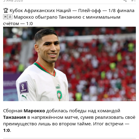
5 Янв 2026
#1
ы
л
а
🏆 Кубок Африканских Наций — Плей-офф — 1/8 финала
🇲🇦 Марокко обыграло Танзанию с минимальным
счётом — 1:0
Сборная
Марокко
добилась победы над командой
Танзания
в напряжённом матче, сумев реализовать своё
преимущество лишь во втором тайме. Итог встречи —
1:0
.