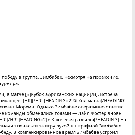
обеду в группе. Зимбабве, несмотря на поражение,
турнира.
] в матче [B]Кубок африканских наций[/B]. Встреча
иканцев. [HR][/HR] [HEADING=2]🔄 Ход матча[/HEADING]
Цепханг Мореми. Однако Зимбабве оперативно ответил:
ме команды обменялись голами — Лайл Фостер вновь
R][/HR] [HEADING=2]⚡ Ключевая развязка[/HEADING] На
азначил пенальти за игру рукой в штрафной Зимбабве.
обеду. В компенсированное время Зимбабве устроил