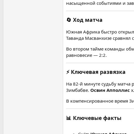
насыщенной событиями и зав
🔄 Ход матча
Южная Африка быстро открыла
Таванда Масванхизе сравнял
Во втором тайме команды об
равновесие — 2:2.
⚡ Ключевая развязка
На 82-й минуте судьбу матча 
Зимбабве.
Освин Апполлис
х
В компенсированное время З
📊 Ключевые факты