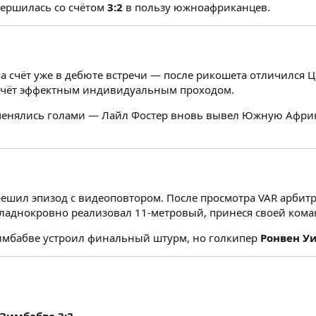
ершилась со счётом
3:2
в пользу южноафриканцев.
 счёт уже в дебюте встречи — после рикошета отличился 
 счёт эффектным индивидуальным проходом.
менялись голами — Лайл Фостер вновь вывел Южную Африк
решил эпизод с видеоповтором. После просмотра VAR арбит
ладнокровно реализовал 11-метровый, принеся своей кома
имбабве устроил финальный штурм, но голкипер
Ронвен У