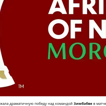
жала драматичную победу над командой
Зимбабве
в матч