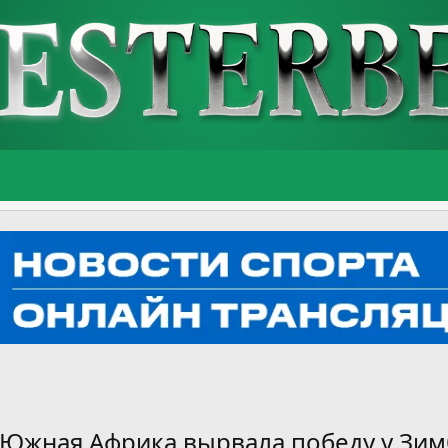
 Южная Африка вырвала победу у Зим