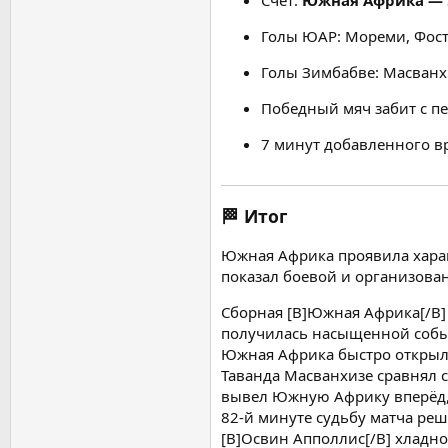
Счёт:
Южная Африка — 
Голы ЮАР: Мореми, Фосте
Голы Зимбабве: Масванх
Победный мяч забит с пе
7 минут добавленного в
🏁 Итог
Южная Африка проявила харак
показал боевой и организова
Сборная [B]Южная Африка[/B] 
получилась насыщенной событи
Южная Африка быстро открыла
Таванда Масванхизе сравнял
вывел Южную Африку вперёд, 
82-й минуте судьбу матча реш
[B]Освин Апполлис[/B] хладн