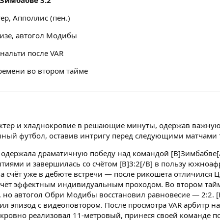
Зимбабве 3:2
р, Апполлис (пен.)
изе, автогол Модибы
нальти после VAR
ремени во втором тайме
тер и хладнокровие в решающие минуты, одержав важную п
нный футбол, оставив интригу перед следующими матчами 
одержала драматичную победу над командой [B]Зимбабве[/B
ями и завершилась со счётом [B]3:2[/B] в пользу южноафр
 счёт уже в дебюте встречи — после рикошета отличился 
 счёт эффектным индивидуальным проходом. Во втором тай
но автогол Обри Модибы восстановил равновесие — 2:2. [H
ил эпизод с видеоповтором. После просмотра VAR арбитр н
окровно реализовал 11-метровый, принеся своей команде п