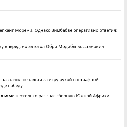
Цепханг Мореми. Однако Зимбабве оперативно ответил:
у вперёд, но автогол Обри Модибы восстановил
р назначил пенальти за игру рукой в штрафной
нде победу.
ильямс
несколько раз спас сборную Южной Африки.