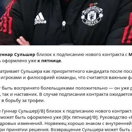
Гуннар Сульшер
близок к подписанию нового контракта с
М
ть оформлено уже
к пятнице
.
атривает Сульшера как приоритетного кандидата после по
, игроками и философией команды, что считается важным 
 быть воспринято болельщиками положительно — он уже р
, так и наставник. В случае подписания контракта ожидаетс
 в борьбу за трофеи.
 Гуннар Сульшер[/B] близок к подписанию нового контракт
 может быть оформлено уже [B]к пятнице[/B]. Руководство 
адровых изменений. Норвежец хорошо знаком с внутренней 
при принятии решения. Возвращение Сульшера может быть