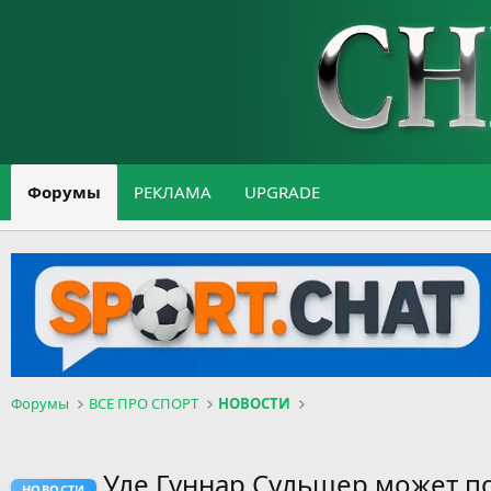
Форумы
РЕКЛАМА
UPGRADE
Форумы
ВСЕ ПРО СПОРТ
НОВОСТИ
Уле Гуннар Сульшер может по
НОВОСТИ