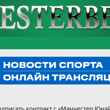
дписать контракт с «Манчестер Юнай