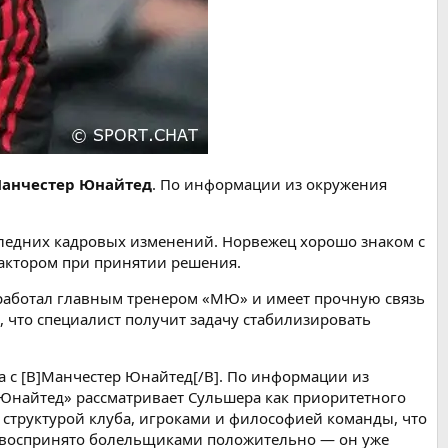
анчестер Юнайтед
. По информации из окружения
следних кадровых изменений. Норвежец хорошо знаком с
фактором при принятии решения.
аботал главным тренером «МЮ» и имеет прочную связь
я, что специалист получит задачу стабилизировать
а с [B]Манчестер Юнайтед[/B]. По информации из
«Юнайтед» рассматривает Сульшера как приоритетного
структурой клуба, игроками и философией команды, что
 воспринято болельщиками положительно — он уже