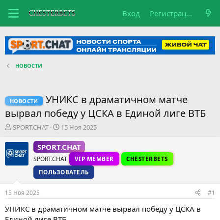
Вход
Регистрация
НОВОСТИ
УНИКС в драматичном матче
НОВОСТИ
вырвал победу у ЦСКА в Единой лиге ВТБ
А
Д
SPORT.CHAT
15 Ноя 2025
в
а
т
т
SPORT.CHAT
о
а
SPORT.CHAT
VIP MEMBER
CHESTERBETS
р
н
т
а
ПОЛЬЗОВАТЕЛЬ
е
ч
м
а
15 Ноя 2025
#1
ы
л
а
УНИКС в драматичном матче вырвал победу у ЦСКА в
Единой лиге ВТБ