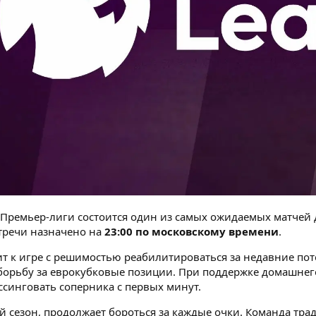
 Премьер-лиги состоится один из самых ожидаемых матчей
стречи назначено на
23:00 по московскому времени
.
т к игре с решимостью реабилитироваться за недавние поте
борьбу за еврокубковые позиции. При поддержке домашнег
ссинговать соперника с первых минут.
й сезон, продолжает бороться за каждые очки. Команда тра