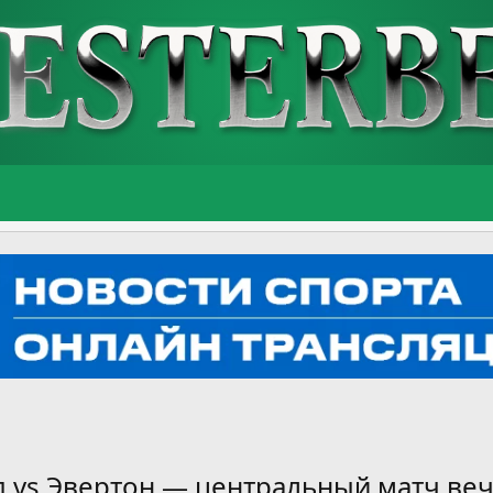
 vs Эвертон — центральный матч веч