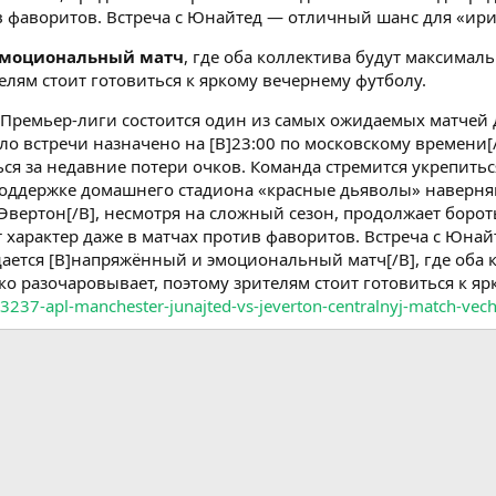
ив фаворитов. Встреча с Юнайтед — отличный шанс для «ир
эмоциональный матч
, где оба коллектива будут максима
елям стоит готовиться к яркому вечернему футболу.
 Премьер-лиги состоится один из самых ожидаемых матчей 
ало встречи назначено на [B]23:00 по московскому времени[/
я за недавние потери очков. Команда стремится укрепитьс
оддержке домашнего стадиона «красные дьяволы» наверняк
]Эвертон[/B], несмотря на сложный сезон, продолжает боро
т характер даже в матчах против фаворитов. Встреча с Юн
ается [B]напряжённый и эмоциональный матч[/B], где оба
о разочаровывает, поэтому зрителям стоит готовиться к яр
l/3237-apl-manchester-junajted-vs-jeverton-centralnyj-match-ve
тронная почта
Ссылка