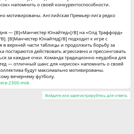
исок» напомнить о своей конкурентоспособности.
льно мотивированы. Английская Премьер-лига редко
дня — [B]«Манчестер Юнайтед»[/B] на «Олд Траффорд»
B]. [B]Манчестер Юнайтед[/B] подходит к игре с
я в верхней части таблицы и продолжить борьбу за
а постараются действовать агрессивно и прессинговать
ться за каждые очки. Команда традиционно неудобна для
айтед — отличный шанс для «ирисок» напомнить о своей
 коллектива будут максимально мотивированы.
кому вечернему футболу.
chera-2300-msk
Войдите или зарегистрируйтесь для ответа.