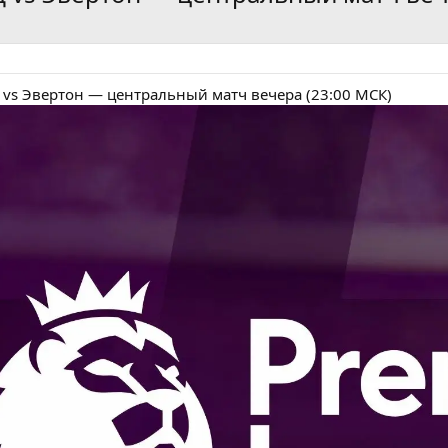
 vs Эвертон — центральный матч вечера (23:00 МСК)