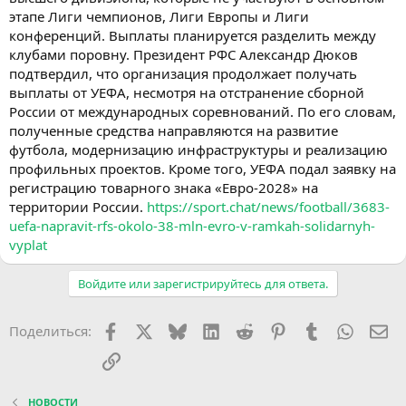
этапе Лиги чемпионов, Лиги Европы и Лиги
конференций. Выплаты планируется разделить между
клубами поровну. Президент РФС Александр Дюков
подтвердил, что организация продолжает получать
выплаты от УЕФА, несмотря на отстранение сборной
России от международных соревнований. По его словам,
полученные средства направляются на развитие
футбола, модернизацию инфраструктуры и реализацию
профильных проектов. Кроме того, УЕФА подал заявку на
регистрацию товарного знака «Евро-2028» на
территории России.
https://sport.chat/news/football/3683-
uefa-napravit-rfs-okolo-38-mln-evro-v-ramkah-solidarnyh-
vyplat
Войдите или зарегистрируйтесь для ответа.
Facebook
X (Twitter)
Bluesky
LinkedIn
Reddit
Pinterest
Tumblr
WhatsA
Эл
Поделиться:
Ссылка
НОВОСТИ