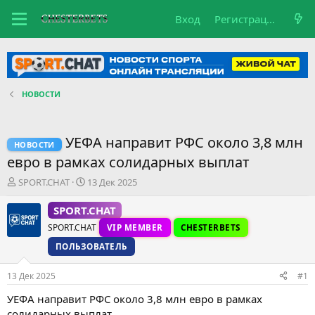
Вход
Регистрация
НОВОСТИ
УЕФА направит РФС около 3,8 млн
НОВОСТИ
евро в рамках солидарных выплат
А
Д
SPORT.CHAT
13 Дек 2025
в
а
т
т
SPORT.CHAT
о
а
SPORT.CHAT
VIP MEMBER
CHESTERBETS
р
н
т
а
ПОЛЬЗОВАТЕЛЬ
е
ч
м
а
13 Дек 2025
#1
ы
л
а
УЕФА направит РФС около 3,8 млн евро в рамках
солидарных выплат