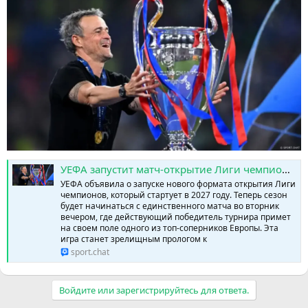
УЕФА запустит матч-открытие Лиги чемпионов с 2027 года — чемпион Европы сыграет с топ-клубом » SPORTCHAT - Новости спорта | Футбол | Онлайн трансляции | Чат | Результаты матчей | Спорт | Прогнозы на спорт
УЕФА объявила о запуске нового формата открытия Лиги
чемпионов, который стартует в 2027 году. Теперь сезон
будет начинаться с единственного матча во вторник
вечером, где действующий победитель турнира примет
на своем поле одного из топ-соперников Европы. Эта
игра станет зрелищным прологом к
sport.chat
Войдите или зарегистрируйтесь для ответа.