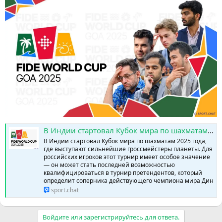
В Индии стартовал Кубок мира по шахматам — последний шанс для россиян попасть в турнир претендентов » SPORTCHAT - Новости спорта | Футбол | Онлайн трансляции | Чат | Результаты матчей | Спорт | Прогнозы на спорт
В Индии стартовал Кубок мира по шахматам 2025 года,
где выступают сильнейшие гроссмейстеры планеты. Для
российских игроков этот турнир имеет особое значение
— он может стать последней возможностью
квалифицироваться в турнир претендентов, который
определит соперника действующего чемпиона мира Дин
sport.chat
Войдите или зарегистрируйтесь для ответа.