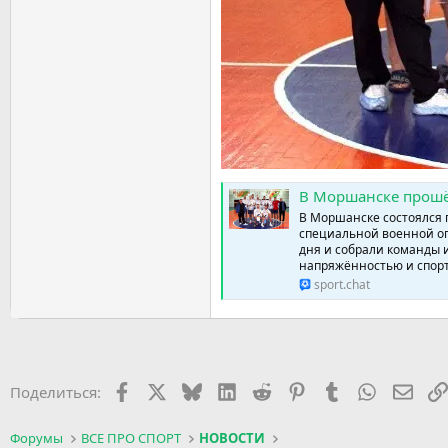
В Моршанске прошёл турнир по волейболу в память о 
В Моршанске состоялся 
специальной военной оп
дня и собрали команды и
напряжённостью и спорт
sport.chat
Facebook
X (Twitter)
Bluesky
LinkedIn
Reddit
Pinterest
Tumblr
WhatsApp
Элек
Поделиться:
Форумы
ВСЕ ПРО СПОРТ
НОВОСТИ