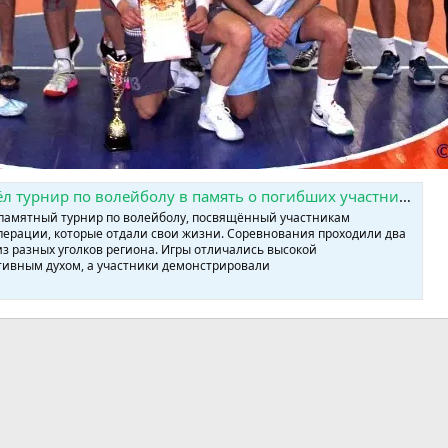
погибших участниках СВО » SPORTCHAT - Новости спорта | Футбол | Онлайн трансляции | Чат | Результаты матчей | Спорт | Прогнозы на спорт
памятный турнир по волейболу, посвящённый участникам
ерации, которые отдали свои жизни. Соревнования проходили два
з разных уголков региона. Игры отличались высокой
ивным духом, а участники демонстрировали
тронная почта
Ссылка