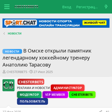
Вход
Регистрация
НОВОСТИ
В Омске открыли памятник
НОВОСТИ
легендарному хоккейному тренеру
Анатолию Тарасову
А
Д
CHESTERBETS
27 Июл 2025
в
а
т
т
CHESTERBETS
о
а
РЕКЛАМА И НОВОСТИ
АДМИНИСТРАТОР
р
н
т
а
МОДЕРАТОР
VIP MEMBER
CHESTERBETS
е
ч
ПОЛЬЗОВАТЕЛЬ
м
а
ы
л
27 Июл 2025
а
#1