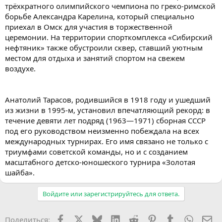
трёхкратного олимпийского чемпиона по греко-римской
борьбе Александра Карелина, который специально
приехал в Омск для участия в торжественной
церемонии. На территории спорткомплекса «Сибирский
нефтяник» также обустроили сквер, ставший уютным
местом для отдыха и занятий спортом на свежем
воздухе.
Анатолий Тарасов, родившийся в 1918 году и ушедший
из жизни в 1995-м, установил впечатляющий рекорд: в
течение девяти лет подряд (1963—1971) сборная СССР
под его руководством неизменно побеждала на всех
международных турнирах. Его имя связано не только с
триумфами советской команды, но и с созданием
масштабного детско-юношеского турнира «Золотая
шайба».
Войдите или зарегистрируйтесь для ответа.
Facebook
X (Twitter)
Bluesky
LinkedIn
Reddit
Pinterest
Tumblr
WhatsA
Эл
Поделиться: