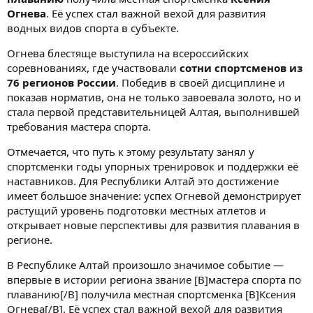
Огнева
. Её успех стал важной вехой для развития
водных видов спорта в субъекте.
Огнева блестяще выступила на всероссийских
соревнованиях, где участвовали
сотни спортсменов из
76 регионов России
. Победив в своей дисциплине и
показав норматив, она не только завоевала золото, но и
стала первой представительницей Алтая, выполнившей
требования мастера спорта.
Отмечается, что путь к этому результату занял у
спортсменки годы упорных тренировок и поддержки её
наставников. Для Республики Алтай это достижение
имеет большое значение: успех Огневой демонстрирует
растущий уровень подготовки местных атлетов и
открывает новые перспективы для развития плавания в
регионе.
В Республике Алтай произошло значимое событие —
впервые в истории региона звание [B]мастера спорта по
плаванию[/B] получила местная спортсменка [B]Ксения
Огнева[/B]. Её успех стал важной вехой для развития