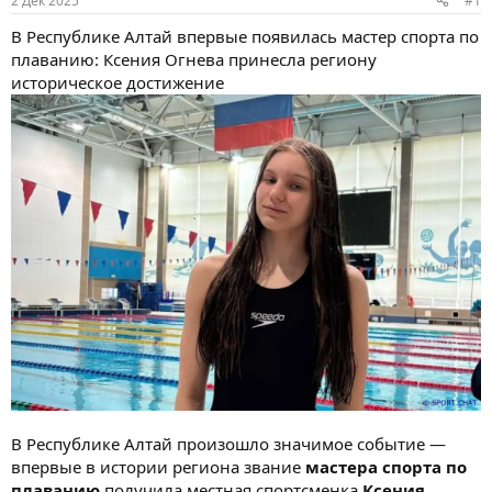
2 Дек 2025
#1
ы
л
а
В Республике Алтай впервые появилась мастер спорта по
плаванию: Ксения Огнева принесла региону
историческое достижение
В Республике Алтай произошло значимое событие —
впервые в истории региона звание
мастера спорта по
плаванию
получила местная спортсменка
Ксения