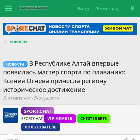
Вход
Регистрация
НОВОСТИ
В Республике Алтай впервые
НОВОСТИ
появилась мастер спорта по плаванию:
Ксения Огнева принесла региону
историческое достижение
А
Д
SPORT.CHAT
2 Дек 2025
в
а
т
т
SPORT.CHAT
о
а
SPORT.CHAT
VIP MEMBER
CHESTERBETS
р
н
т
а
ПОЛЬЗОВАТЕЛЬ
е
ч
м
а