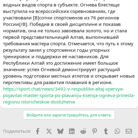
водных видов спорта в субъекте. Огнева блестяще
выступила на всероссийских соревнованиях, где
участвовали [B]сотни спортсменов из 76 регионов
России[/B]. Победив в своей дисциплине и показав
норматив, она не только завоевала золото, но и стала
первой представительницей Алтая, выполнившей
требования мастера спорта. Отмечается, что путь к этому
результату занял у спортсменки годы упорных
тренировок и поддержки её наставников. Для
Республики Алтай это достижение имеет большое
значение: успех Огневой демонстрирует растущий
уровень подготовки местных атлетов и открывает новые
перспективы для развития плавания в регионе.
https://sport.chat/news/3492-v-respublike-altaj-vpervye-
pojavilas-master-sporta-po-plavaniju-ksenija-ogneva-prinesla-
regionu-istoricheskoe-dostizhenie
Войдите или зарегистрируйтесь для ответа.
Facebook
X (Twitter)
Bluesky
LinkedIn
Reddit
Pinterest
Tumblr
WhatsA
Эл
Поделиться: