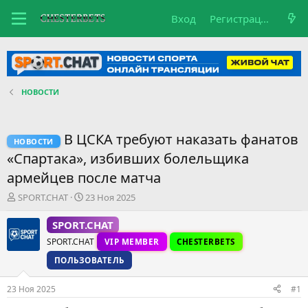
Вход
Регистрация
НОВОСТИ
В ЦСКА требуют наказать фанатов
НОВОСТИ
«Спартака», избивших болельщика
армейцев после матча
А
Д
SPORT.CHAT
23 Ноя 2025
в
а
т
т
SPORT.CHAT
о
а
SPORT.CHAT
VIP MEMBER
CHESTERBETS
р
н
т
а
ПОЛЬЗОВАТЕЛЬ
е
ч
м
а
23 Ноя 2025
#1
ы
л
а