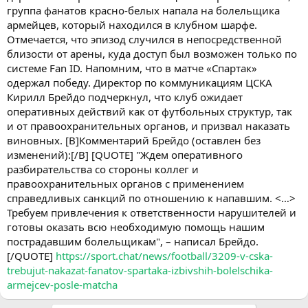
группа фанатов красно-белых напала на болельщика
армейцев, который находился в клубном шарфе.
Отмечается, что эпизод случился в непосредственной
близости от арены, куда доступ был возможен только по
системе Fan ID. Напомним, что в матче «Спартак»
одержал победу. Директор по коммуникациям ЦСКА
Кирилл Брейдо подчеркнул, что клуб ожидает
оперативных действий как от футбольных структур, так
и от правоохранительных органов, и призвал наказать
виновных. [B]Комментарий Брейдо (оставлен без
изменений):[/B] [QUOTE] "Ждем оперативного
разбирательства со стороны коллег и
правоохранительных органов с применением
справедливых санкций по отношению к напавшим. <…>
Требуем привлечения к ответственности нарушителей и
готовы оказать всю необходимую помощь нашим
пострадавшим болельщикам", – написал Брейдо.
[/QUOTE]
https://sport.chat/news/football/3209-v-cska-
trebujut-nakazat-fanatov-spartaka-izbivshih-bolelschika-
armejcev-posle-matcha