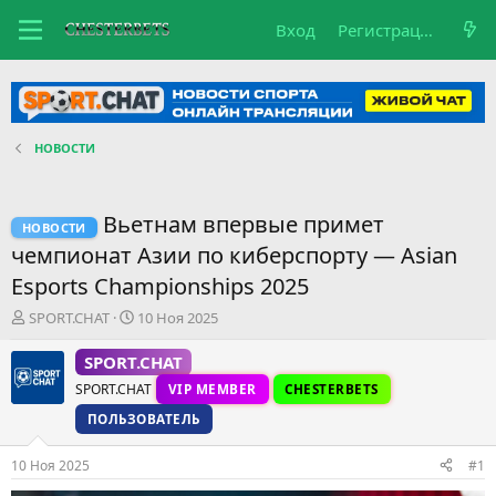
Вход
Регистрация
НОВОСТИ
Вьетнам впервые примет
НОВОСТИ
чемпионат Азии по киберспорту — Asian
Esports Championships 2025
А
Д
SPORT.CHAT
10 Ноя 2025
в
а
т
т
SPORT.CHAT
о
а
SPORT.CHAT
VIP MEMBER
CHESTERBETS
р
н
т
а
ПОЛЬЗОВАТЕЛЬ
е
ч
м
а
10 Ноя 2025
#1
ы
л
а