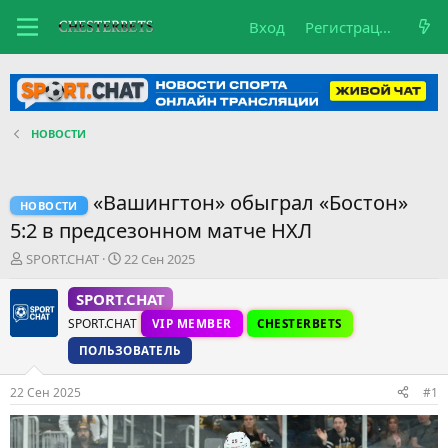
Вход
Регистрация
НОВОСТИ
«Вашингтон» обыграл «Бостон»
НОВОСТИ
5:2 в предсезонном матче НХЛ
А
Д
SPORT.CHAT
22 Сен 2025
в
а
т
т
SPORT.CHAT
о
а
SPORT.CHAT
VIP MEMBER
CHESTERBETS
р
н
т
а
ПОЛЬЗОВАТЕЛЬ
е
ч
м
а
22 Сен 2025
#1
ы
л
а