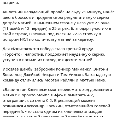
встречи.
40-летний нападающий провёл на льду 21 минуту, нанёс
шесть бросков и продлил свою результативную серию
до трёх матчей. В нынешнем сезоне у него уже 23 очка
(11 шайб и 12 передач) в 25 играх. Благодаря участию в
этой встрече, Овечкин поднялся на 22-ю строчку в
истории НХЛ по количеству матчей за карьеру.
Для «Кэпиталз» эта победа стала третьей кряду.
«Торонто», напротив, продолжает неудачную серию,
уступив в восьми из последних десяти матчей.
У хозяев шайбы забросили Коннор Макмайкл, Энтони
Бовиллье, Джейкоб Чикран и Том Уилсон. За канадскую
команду отличились Морган Райлли и Мэттью Найз.
«Вашингтон Кэпиталз» смог переломить ход домашнего
матча с «Торонто Мейпл Лифс» и выиграть 4:2,
отыгравшись со счёта 0:2. В решающий момент
отличился Александр Овечкин, отметившийся голевой
передачей, что стало одним из ключевых эпизодов
встречи. 40-летний нападающий провёл на льду 21