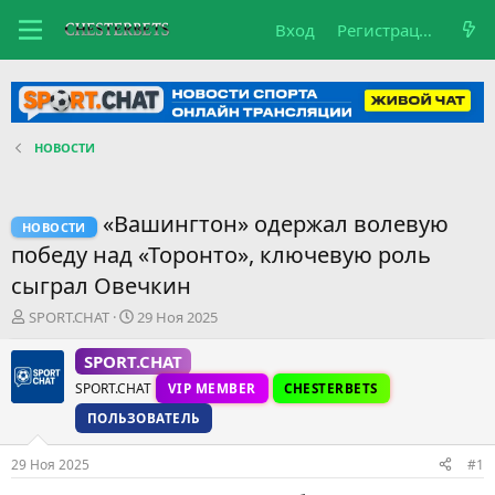
Вход
Регистрация
НОВОСТИ
«Вашингтон» одержал волевую
НОВОСТИ
победу над «Торонто», ключевую роль
сыграл Овечкин
А
Д
SPORT.CHAT
29 Ноя 2025
в
а
т
т
SPORT.CHAT
о
а
SPORT.CHAT
VIP MEMBER
CHESTERBETS
р
н
т
а
ПОЛЬЗОВАТЕЛЬ
е
ч
м
а
29 Ноя 2025
#1
ы
л
а