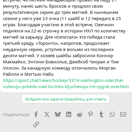
минуту, нанёс шесть бросков и продлил свою
результативную серию до трёх матчей. В нынешнем
сезоне у него уже 23 очка (11 шайб и 12 передач) в 25
играх. Благодаря участию в этой встрече, Овечкин
поднялся на 22-ю строчку в истории НХЛ по количеству
матчей за карьеру. Для «Кэпиталз» эта победа стала
третьей кряду. «Торонто», напротив, продолжает
неудачную серию, уступив в восьми из последних
десяти матчей. У хозяев шайбы забросили Коннор
Макмайкл, Энтони Бовиллье, Джейкоб Чикран и Том
Уилсон. За канадскую команду отличились Морган
Райлли и Мэттью Найз.
https://sport.chat/news/hockey/3374-vashington-oderzhal-
volevuju-pobedu-nad-toronto-kljuchevuju-rol-sygral-ovechkin
Войдите или зарегистрируйтесь для ответа.
Facebook
X (Twitter)
Bluesky
LinkedIn
Reddit
Pinterest
Tumblr
WhatsA
Эл
Поделиться:
Ссылка