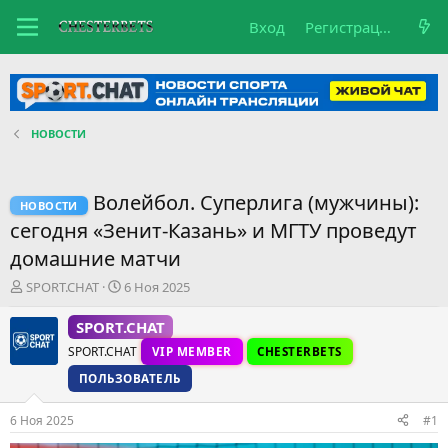
Вход
Регистрация
НОВОСТИ
Волейбол. Суперлига (мужчины):
НОВОСТИ
сегодня «Зенит-Казань» и МГТУ проведут
домашние матчи
А
Д
SPORT.CHAT
6 Ноя 2025
в
а
т
т
SPORT.CHAT
о
а
SPORT.CHAT
VIP MEMBER
CHESTERBETS
р
н
т
а
ПОЛЬЗОВАТЕЛЬ
е
ч
м
а
6 Ноя 2025
#1
ы
л
а