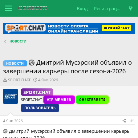
Вход
Регистрация
НОВОСТИ
🏐 Дмитрий Мусэрский объявил о
НОВОСТИ
завершении карьеры после сезона-2026
А
Д
SPORT.CHAT
4 Янв 2026
в
а
т
т
SPORT.CHAT
о
а
SPORT.CHAT
VIP MEMBER
CHESTERBETS
р
н
т
а
ПОЛЬЗОВАТЕЛЬ
е
ч
м
а
4 Янв 2026
#1
ы
л
а
🏐 Дмитрий Мусэрский объявил о завершении карьеры
после сезона-2026