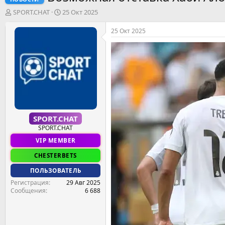
А
Д
SPORT.CHAT
25 Окт 2025
в
а
т
т
25 Окт 2025
о
а
р
н
т
а
е
ч
м
а
ы
л
а
SPORT.CHAT
SPORT.CHAT
VIP MEMBER
CHESTERBETS
ПОЛЬЗОВАТЕЛЬ
Регистрация
29 Авг 2025
Сообщения
6 688