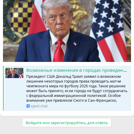
Возможные изменения в городах проведения матчей ЧМ-2026 » SPORTCHAT - Новости спорта | Футбол | Онлайн трансляции | Чат | Результаты матчей | Спорт | Прогнозы на спорт
Президент США Дональд Трамп заявил о возможном
лишении некоторых городов права проводить матчи
чемпионата мира по футболу 2026 года. Такое решение
может быть принято, если города не будут сотрудничать
с федеральной иммиграционной политикой. Особое
внимание уже привлекли Сиэтл и Сан-Франциско,
sport.chat
Войдите или зарегистрируйтесь для ответа.