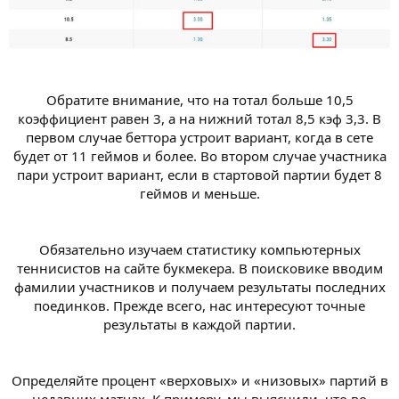
Обратите внимание, что на тотал больше 10,5
коэффициент равен 3, а на нижний тотал 8,5 кэф 3,3. В
первом случае беттора устроит вариант, когда в сете
будет от 11 геймов и более. Во втором случае участника
пари устроит вариант, если в стартовой партии будет 8
геймов и меньше.
Обязательно изучаем статистику компьютерных
теннисистов на сайте букмекера. В поисковике вводим
фамилии участников и получаем результаты последних
поединков. Прежде всего, нас интересуют точные
результаты в каждой партии.
Определяйте процент «верховых» и «низовых» партий в
недавних матчах. К примеру, мы выяснили, что во