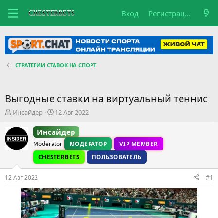
Вход
Регистрация
СТРАТЕГИИ СТАВОК НА СПОРТ
Выгодные ставки на виртуальный теннис
А
Д
Инсайдер
12 Авг 2022
в
а
т
т
Инсайдер
о
а
Moderator
МОДЕРАТОР
VIP MEMBER
р
н
т
а
CHESTERBETS
ПОЛЬЗОВАТЕЛЬ
е
ч
м
а
12 Авг 2022
#1
ы
л
а