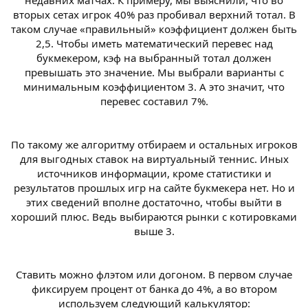
вторых сетах игрок 40% раз пробивал верхний тотал. В
таком случае «правильный» коэффициент должен быть
2,5. Чтобы иметь математический перевес над
букмекером, кэф на выбранный тотал должен
превышать это значение. Мы выбрали варианты с
минимальным коэффициентом 3. А это значит, что
перевес составил 7%.
По такому же алгоритму отбираем и остальных игроков
для выгодных ставок на виртуальный теннис. Иных
источников информации, кроме статистики и
результатов прошлых игр на сайте букмекера нет. Но и
этих сведений вполне достаточно, чтобы выйти в
хороший плюс. Ведь выбираются рынки с котировками
выше 3.
Ставить можно флэтом или догоном. В первом случае
фиксируем процент от банка до 4%, а во втором
используем следующий калькулятор: