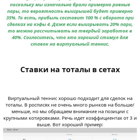
поскольку мы изначально брали примерно равные
пары, то вероятность выигрышей будет примерно
35%. То есть, прибыль составит 100 % с оборота при
сделках на кэфы 4. Даже если выигрывать 20% пари,
то можно рассчитывать на твердый заработок в
40%. Согласитесь, что это хороший стимул для
ставок на виртуальный теннис.
Ставки на тоталы в сетах​
Виртуальный теннис хорошо подходит для сделок на
тоталы. В росписях не очень много рынков на больше/
меньше, но мы обращаем внимание на позиции с
крупными котировками. Речь идет коэффициентах от 3 и
выше. Вот хороший пример: