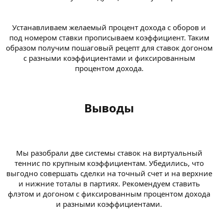
Устанавливаем желаемый процент дохода с оборов и
под номером ставки прописываем коэффициент. Таким
образом получим пошаговый рецепт для ставок догоном
с разными коэффициентами и фиксированным
процентом дохода.
Выводы​
Мы разобрали две системы ставок на виртуальный
теннис по крупным коэффициентам. Убедились, что
выгодно совершать сделки на точный счет и на верхние
и нижние тоталы в партиях. Рекомендуем ставить
флэтом и догоном с фиксированным процентом дохода
и разными коэффициентами.