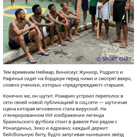
Тем временем Неймар, Винисиус Жуниор, Родриго и
Рафинья сидят на бордюре перед ними и смотрят вверх,
словно ученики, которых «предупреждают» старшие.
Конечно же, он шутит. Ромарио устроил переполох в
сети своей новой публикацией в соц.сети — шуточная
сцена которая мгновенно стала вирусной. На
сгенерированном ИИ изображении легенда
бразильского футбола стоит в фавеле Рио рядом с
Роналдиньо, Зико и Адриано; каждый держит
бейсбольную биту, будто запугивая нынешних звёзд