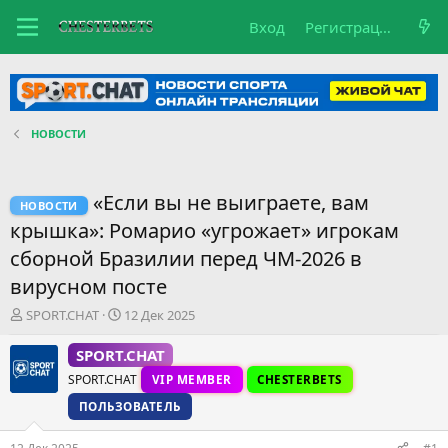
Вход
Регистрация
НОВОСТИ
«Если вы не выиграете, вам
НОВОСТИ
крышка»: Ромарио «угрожает» игрокам
сборной Бразилии перед ЧМ-2026 в
вирусном посте
А
Д
SPORT.CHAT
12 Дек 2025
в
а
т
т
SPORT.CHAT
о
а
SPORT.CHAT
VIP MEMBER
CHESTERBETS
р
н
т
а
ПОЛЬЗОВАТЕЛЬ
е
ч
м
а