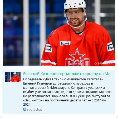
Евгений Кузнецов продолжит карьеру в «Металлурге» » SPORTCHAT - Новости спорта | Футбол | Онлайн трансляции | Чат | Результаты матчей | Спорт | Прогнозы на спорт
Обладатель Кубка Стэнли с «Вашингтон Кэпиталз»
Евгений Кузнецов договорился о переходе в
магнитогорский «Металлург». Контракт с уральским
клубом уже согласован, однако детали соглашения пока
не разглашаются. Карьера в НХЛ Кузнецов выступал за
«Вашингтон» на протяжении десяти лет — с 2014 по
2024
sport.chat