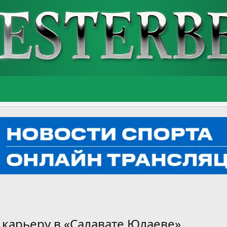
 карьеру в «Салавате Юлаеве»