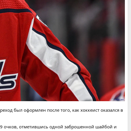
ереход был оформлен после того, как хоккеист оказался в
ал 9 очков, отметившись одной заброшенной шайбой и