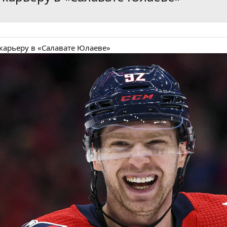
карьеру в «Салавате Юлаеве»