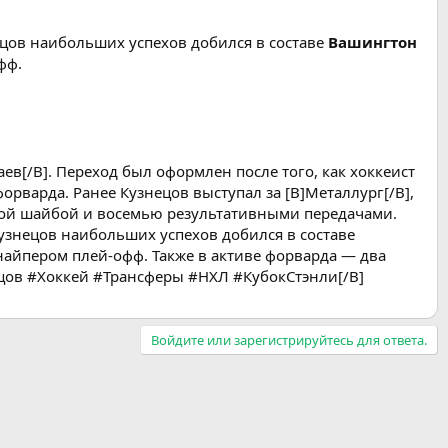
ецов наибольших успехов добился в составе
Вашингтон
фф.
в[/B]. Переход был оформлен после того, как хоккеист
орварда. Ранее Кузнецов выступал за [B]Металлург[/B],
нной шайбой и восемью результативными передачами.
Кузнецов наибольших успехов добился в составе
снайпером плей-офф. Также в активе форварда — два
ецов #Хоккей #Трансферы #НХЛ #КубокСтэнли[/B]
Войдите или зарегистрируйтесь для ответа.