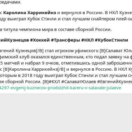
редачами.
 с
Каролина Харрикейнз
и вернулся в Россию. В НХЛ Кузн
году выиграл Кубок Стэнли и стал лучшим снайпером плей-о
а титула чемпиона мира в составе сборной России.
нийКузнецов #Хоккей #Трансферы #НХЛ #КубокСтэнли
ений Кузнецов[/B] стал игроком уфимского [B]Салават Юлае
уфимский клуб оказался единственным, кто подал заявку на ф
 15 матчей и набрал 9 очков, отметившись одной заброше
 с [B]Каролина Харрикейнз[/B] и вернулся в Россию. В НХЛ 
 которым в 2018 году выиграл Кубок Стэнли и стал лучшим 
аве сборной России. [B]#КХЛ #СалаватЮлаев #ЕвгенийКузн
4297-evgenij-kuznecov-prodolzhit-kareru-v-salavate-julaeve
тронная почта
Ссылка