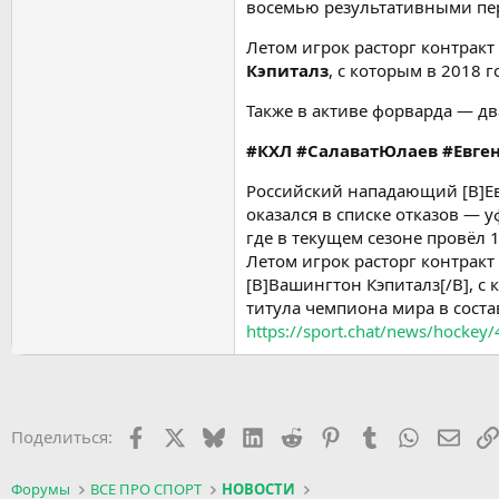
восемью результативными пе
Летом игрок расторг контракт
Кэпиталз
, с которым в 2018 
Также в активе форварда — дв
#КХЛ #СалаватЮлаев #Евге
Российский нападающий [B]Евг
оказался в списке отказов — 
где в текущем сезоне провёл
Летом игрок расторг контракт
[B]Вашингтон Кэпиталз[/B], с
титула чемпиона мира в сост
https://sport.chat/news/hockey/
Facebook
X (Twitter)
Bluesky
LinkedIn
Reddit
Pinterest
Tumblr
WhatsApp
Элек
Поделиться:
Форумы
ВСЕ ПРО СПОРТ
НОВОСТИ