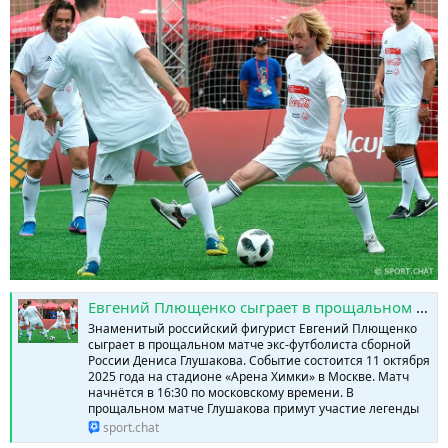
Евгений Плющенко сыграет в прощальном матче Дениса Глушакова » SPORTCHAT - Новости спорта | Футбол | Онлайн трансляции | Чат | Результаты матчей | Спорт | Прогнозы на спорт
Знаменитый российский фигурист Евгений Плющенко
сыграет в прощальном матче экс-футболиста сборной
России Дениса Глушакова. Событие состоится 11 октября
2025 года на стадионе «Арена Химки» в Москве. Матч
начнётся в 16:30 по московскому времени. В
прощальном матче Глушакова примут участие легенды
sport.chat