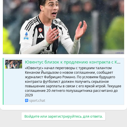
Ювентус близок к продлению контракта с Кенаном Йылдызом » SPORTCHAT - Новости спорта | Футбол | Онлайн трансляции | Чат | Результаты матчей | Спорт | Прогнозы на спорт
«Ювентус» начал переговоры с турецким талантом
Кенаном Йылдызом о новом соглашении, сообщает
журналист Фабрицио Романо. По условиям будущего
контракта футболист должен получить серьёзное
повышение зарплаты в связи с его яркой игрой. Текущее
соглашение 20-летнего полузащитника рассчитано до
2029
sport.chat
Войдите или зарегистрируйтесь для ответа.