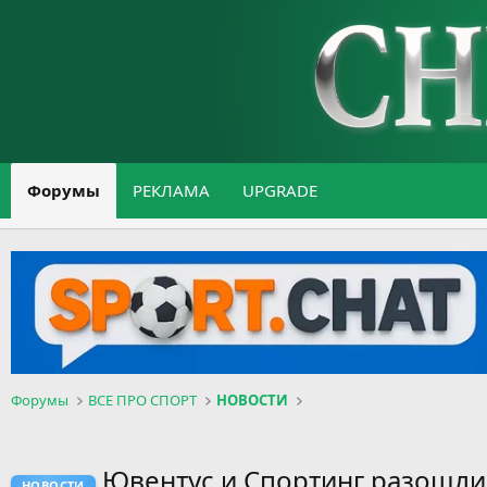
Форумы
РЕКЛАМА
UPGRADE
Форумы
ВСЕ ПРО СПОРТ
НОВОСТИ
Ювентус и Спортинг разошли
НОВОСТИ