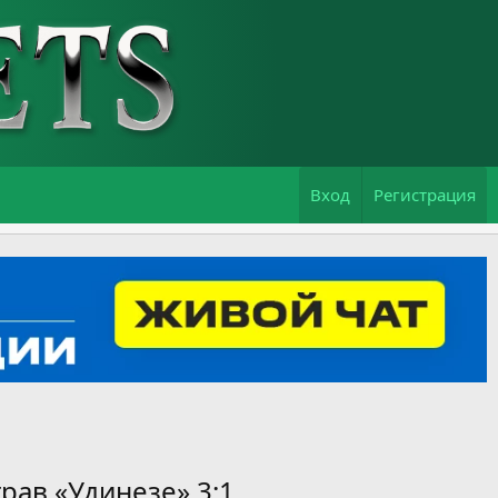
Вход
Регистрация
ав «Удинезе» 3:1