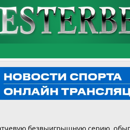
тчевую безвыигрышную серию, обыгр