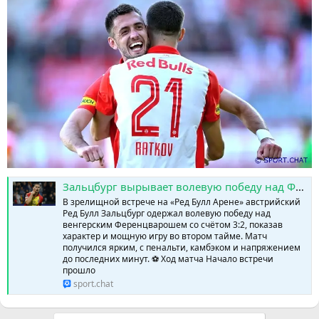
Зальцбург вырывает волевую победу над Ференцварошем — 3:2 в драматичном матче » SPORTCHAT - Новости спорта | Футбол | Онлайн трансляции | Чат | Результаты матчей | Спорт | Прогнозы на спорт
В зрелищной встрече на «Ред Булл Арене» австрийский
Ред Булл Зальцбург одержал волевую победу над
венгерским Ференцварошем со счётом 3:2, показав
характер и мощную игру во втором тайме. Матч
получился ярким, с пенальти, камбэком и напряжением
до последних минут. ⚽ Ход матча Начало встречи
прошло
sport.chat