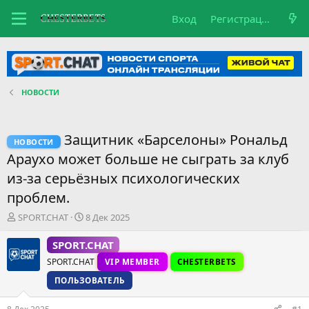
Вход
Регистрация
НОВОСТИ
Защитник «Барселоны» Рональд
НОВОСТИ
Араухо может больше не сыграть за клуб
из-за серьёзных психологических
проблем.
А
Д
SPORT.CHAT
8 Дек 2025
в
а
т
т
SPORT.CHAT
о
а
SPORT.CHAT
VIP MEMBER
CHESTERBETS
р
н
т
а
ПОЛЬЗОВАТЕЛЬ
е
ч
м
а