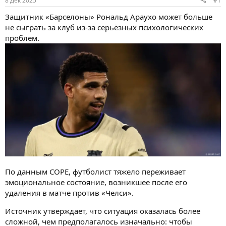
8 Дек 2025
#1
ы
л
а
Защитник «Барселоны» Рональд Араухо может больше
не сыграть за клуб из-за серьёзных психологических
проблем.
По данным COPE, футболист тяжело переживает
эмоциональное состояние, возникшее после его
удаления в матче против «Челси».
Источник утверждает, что ситуация оказалась более
сложной, чем предполагалось изначально: чтобы