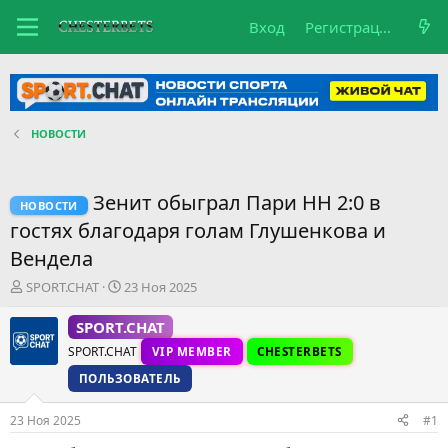
Вход
Регистрация
НОВОСТИ
Зенит обыграл Пари НН 2:0 в
НОВОСТИ
гостях благодаря голам Глушенкова и
Вендела
А
Д
SPORT.CHAT
23 Ноя 2025
в
а
т
т
SPORT.CHAT
о
а
SPORT.CHAT
VIP MEMBER
CHESTERBETS
р
н
т
а
ПОЛЬЗОВАТЕЛЬ
е
ч
м
а
23 Ноя 2025
#1
ы
л
а