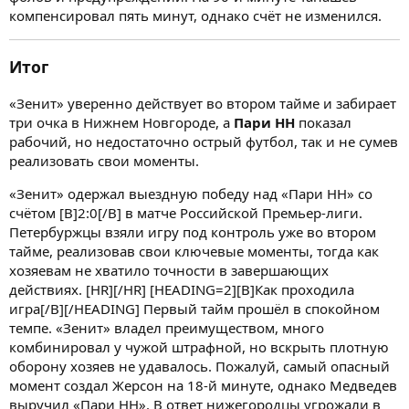
компенсировал пять минут, однако счёт не изменился.
Итог
«Зенит» уверенно действует во втором тайме и забирает
три очка в Нижнем Новгороде, а
Пари НН
показал
рабочий, но недостаточно острый футбол, так и не сумев
реализовать свои моменты.
«Зенит» одержал выездную победу над «Пари НН» со
счётом [B]2:0[/B] в матче Российской Премьер-лиги.
Петербуржцы взяли игру под контроль уже во втором
тайме, реализовав свои ключевые моменты, тогда как
хозяевам не хватило точности в завершающих
действиях. [HR][/HR] [HEADING=2][B]Как проходила
игра[/B][/HEADING] Первый тайм прошёл в спокойном
темпе. «Зенит» владел преимуществом, много
комбинировал у чужой штрафной, но вскрыть плотную
оборону хозяев не удавалось. Пожалуй, самый опасный
момент создал Жерсон на 18-й минуте, однако Медведев
выручил «Пари НН». В ответ нижегородцы угрожали в