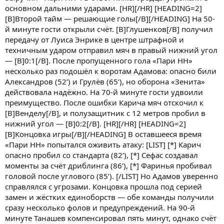
основном дальними ударами. [HR][/HR] [HEADING=2]
[B]Второй тайм — решающие голы[/B][/HEADING] На 50-
й минуте гости открыли счёт. [B]Глушенков[/B] получил
передачу от Луиса Энрике в центре штрафной и
техничным ударом отправил мяч в правый нижний угол
— [B]0:1[/B]. После пропущенного гола «Пари НН»
несколько раз подошёл к воротам Адамова: опасно били
Александров (52’) и Грулёв (65’), но оборона «Зенита»
действовала надёжно. На 70-й минуте гости удвоили
преимущество. После ошибки Карича мяч отскочил к
[B]Венделу[/B], и полузащитник с 12 метров пробил в
нижний угол — [B]0:2[/B]. [HR][/HR] [HEADING=2]
[B]Концовка игры[/B][/HEADING] В оставшееся время
«Пари НН» попытался оживить атаку: [LIST] [*] Карич
опасно пробил со стандарта (82’), [*] Сефас создавал
моменты за счёт дриблинга (86’), [*] Фаринья пробивал
головой после углового (85’). [/LIST] Но Адамов уверенно
справлялся с угрозами. Концовка прошла под серией
замен и жёстких единоборств — обе команды получили
сразу несколько фолов и предупреждений. На 90-й
минуте Танашев компенсировал пять минут, однако счёт