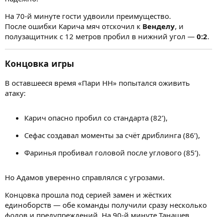
На 70-й минуте гости удвоили преимущество.
После ошибки Карича мяч отскочил к
Венделу
, и
полузащитник с 12 метров пробил в нижний угол —
0:2
.
Концовка игры
В оставшееся время «Пари НН» попытался оживить
атаку:
Карич опасно пробил со стандарта (82’),
Сефас создавал моменты за счёт дриблинга (86’),
Фаринья пробивал головой после углового (85’).
Но Адамов уверенно справлялся с угрозами.
Концовка прошла под серией замен и жёстких
единоборств — обе команды получили сразу несколько
фолов и предупреждений. На 90-й минуте Танашев