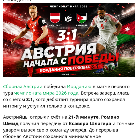
Сборная Австрии
победила
Иорданию
в матче первого
тура
чемпионата мира 2026 года
. Встреча завершилась
со счётом
3:1
, хотя дебютант турнира долго сохранял
интригу и уступил только в концовке.
Австрийцы открыли счёт на
21-й минуте
.
Романо
Шмид
получил передачу от
Ксавера Шлагера
и точным
ударом вывел свою команду вперёд. До перерыва
сборная Австрии сохранила минимальное