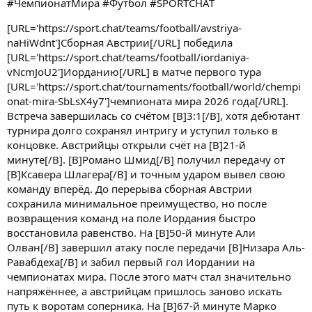
#ЧемпионатМира #Футбол #SPORTCHAT
[URL='https://sport.chat/teams/football/avstriya-
naHiWdnt']Сборная Австрии[/URL] победила
[URL='https://sport.chat/teams/football/iordaniya-
vNcmJoU2']Иорданию[/URL] в матче первого тура
[URL='https://sport.chat/tournaments/football/world/chempi
onat-mira-SbLsX4y7']чемпионата мира 2026 года[/URL].
Встреча завершилась со счётом [B]3:1[/B], хотя дебютант
турнира долго сохранял интригу и уступил только в
концовке. Австрийцы открыли счёт на [B]21-й
минуте[/B]. [B]Романо Шмид[/B] получил передачу от
[B]Ксавера Шлагера[/B] и точным ударом вывел свою
команду вперёд. До перерыва сборная Австрии
сохранила минимальное преимущество, но после
возвращения команд на поле Иордания быстро
восстановила равенство. На [B]50-й минуте Али
Олван[/B] завершил атаку после передачи [B]Низара Аль-
Равабдеха[/B] и забил первый гол Иордании на
чемпионатах мира. После этого матч стал значительно
напряжённее, а австрийцам пришлось заново искать
путь к воротам соперника. На [B]67-й минуте Марко