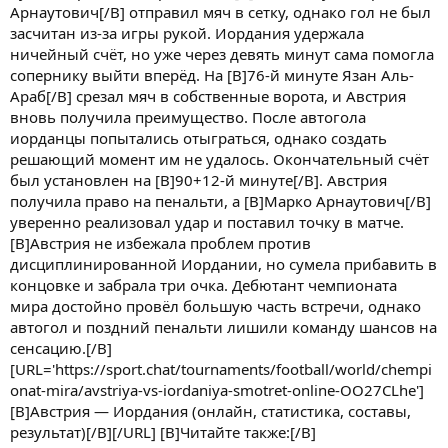
Арнаутович[/B] отправил мяч в сетку, однако гол не был
засчитан из-за игры рукой. Иордания удержала
ничейный счёт, но уже через девять минут сама помогла
сопернику выйти вперёд. На [B]76-й минуте Язан Аль-
Араб[/B] срезал мяч в собственные ворота, и Австрия
вновь получила преимущество. После автогола
иорданцы попытались отыграться, однако создать
решающий момент им не удалось. Окончательный счёт
был установлен на [B]90+12-й минуте[/B]. Австрия
получила право на пенальти, а [B]Марко Арнаутович[/B]
уверенно реализовал удар и поставил точку в матче.
[B]Австрия не избежала проблем против
дисциплинированной Иордании, но сумела прибавить в
концовке и забрала три очка. Дебютант чемпионата
мира достойно провёл большую часть встречи, однако
автогол и поздний пенальти лишили команду шансов на
сенсацию.[/B]
[URL='https://sport.chat/tournaments/football/world/chempi
onat-mira/avstriya-vs-iordaniya-smotret-online-OO27CLhe']
[B]Австрия — Иордания (онлайн, статистика, составы,
результат)[/B][/URL] [B]Читайте также:[/B]