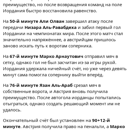
преимущество, но после возвращения команд на поле
Иордания быстро восстановила равенство.
На
50-й минуте Али Олван
завершил атаку после
передачи
Низара Аль-Равабдеха
и забил первый гол
Иордании на чемпионатах мира. После этого матч стал
значительно напряжённее, а австрийцам пришлось
заново искать путь к воротам соперника.
На
67-й минуте Марко Арнаутович
отправил мяч в
сетку, однако гол не был засчитан из-за игры рукой.
Иордания удержала ничейный счёт, но уже через девять
минут сама помогла сопернику выйти вперёд.
На
76-й минуте Язан Аль-Араб
срезал мяч в
собственные ворота, и Австрия вновь получила
преимущество. После автогола иорданцы попытались
отыграться, однако создать решающий момент им не
удалось.
Окончательный счёт был установлен на
90+12-й
минуте
. Австрия получила право на пенальти, а
Марко