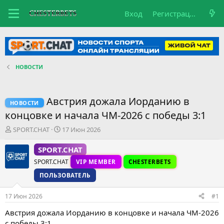
Вход
Регистрация
НОВОСТИ
Австрия дожала Иорданию в
НОВОСТИ
концовке и начала ЧМ-2026 с победы 3:1
А
Д
SPORT.CHAT
17 Июн 2026
в
а
т
т
SPORT.CHAT
о
а
SPORT.CHAT
VIP MEMBER
CHESTERBETS
р
н
т
а
ПОЛЬЗОВАТЕЛЬ
е
ч
м
а
17 Июн 2026
#1
ы
л
а
Австрия дожала Иорданию в концовке и начала ЧМ-2026
с победы 3:1