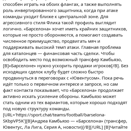
способен играть на обоих флангах, а также выполнять
роль инвертированного защитника, когда при атаке
команды уходит ближе к центральной зоне. Для
агрессивного стиля Флика такой профиль выглядит
логично. «Барселона» хочет иметь крайних защитников,
которые не просто обороняются, а помогают создавать
численное преимущество, продвигать мяч и
поддерживать высокий темп атаки. Главная проблема
для каталонцев — финансовая часть сделки. Чтобы
освободить место под возможный трансфер Камбьязо,
[B]«Барселоне» нужно ускорить продажи игроков[/B]. Без
исходящих сделок клубу будет сложно быстро
продвинуться в переговорах с «Ювентусом». Пока речь
идёт только о первичном интересе и запросе, но сам
факт контакта показывает, что «Барселона» продолжает
активно искать усиление обороны. Камбьязо может
стать одним из тех вариантов, которые хорошо подходят
под новую структуру команды.
[URL='https://sport.chat/teams/football/barselona-
SKbpVP5K'][B]Андреа Камбьязо — «Барселона» (трансфер,
Ювентус, Ла Лига, Серия А, новости)[/B][/URL] [B]Читайте