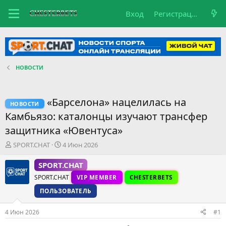
Вход
Регистрация
НОВОСТИ
«Барселона» нацелилась на
НОВОСТИ
Камбьязо: каталонцы изучают трансфер
защитника «Ювентуса»
А
Д
SPORT.CHAT
4 Июн 2026
в
а
т
т
SPORT.CHAT
о
а
SPORT.CHAT
VIP MEMBER
CHESTERBETS
р
н
т
а
ПОЛЬЗОВАТЕЛЬ
е
ч
м
а
4 Июн 2026
#1
ы
л
а