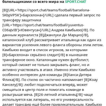
болельщиками со всего мира на
SPORT.CHAT
[B][URL='https://sport.chat/teams/football/barselona-
SKbpVP5K']«Барселона»[/URL] сделала первый запрос по
трансферу защитника
[URL='https://sport.chat/teams/football/yuventus-
C06aJvIB']«Ювентуса»[/URL] Андреа Камбьязо[/B]. По
данным журналиста [B]Джанлуки Ди Марцио[/B],
каталонский клуб рассматривает итальянца как один из
вариантов усиления левого фланга обороны этим летом.
Камбьязо входит в список игроков, за которыми
[B]«Барселона» серьёзно следит[/B] в нынешнее
трансферное окно. Каталонцам нужен футболист,
который сможет не только закрывать фланг, но и
активно участвовать в атаке. Именно этим Камбьязо
особенно интересен для команды [B]Ханса-Дитера
Флика[/B]. По стилю он частично напоминает [B]Жоау
Канселу[/B]: любит подключаться вперёд, может
смещаться в центр поля и помогать команде в
розыгрыше мяча. [B]26-летний итальянец[/B] чаще
используется как латераль, но его универсальность
делает трансфер ещё более привлекательным. Камбьязо