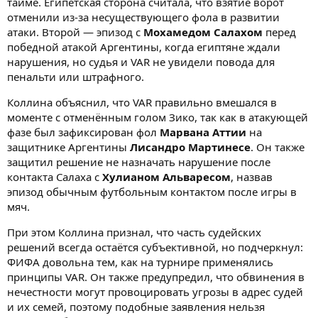
тайме. Египетская сторона считала, что взятие ворот
отменили из-за несуществующего фола в развитии
атаки. Второй — эпизод с
Мохамедом Салахом
перед
победной атакой Аргентины, когда египтяне ждали
нарушения, но судья и VAR не увидели повода для
пенальти или штрафного.
Коллина объяснил, что VAR правильно вмешался в
моменте с отменённым голом Зико, так как в атакующей
фазе был зафиксирован фол
Марвана Аттии
на
защитнике Аргентины
Лисандро Мартинесе
. Он также
защитил решение не назначать нарушение после
контакта Салаха с
Хулианом Альваресом
, назвав
эпизод обычным футбольным контактом после игры в
мяч.
При этом Коллина признал, что часть судейских
решений всегда остаётся субъективной, но подчеркнул:
ФИФА довольна тем, как на турнире применялись
принципы VAR. Он также предупредил, что обвинения в
нечестности могут провоцировать угрозы в адрес судей
и их семей, поэтому подобные заявления нельзя