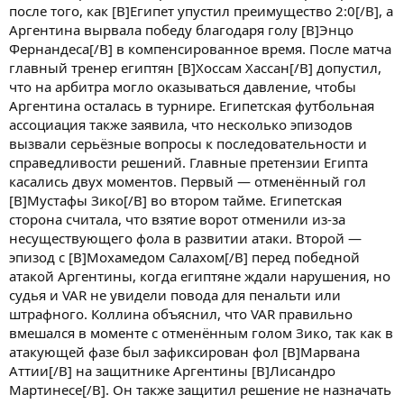
после того, как [B]Египет упустил преимущество 2:0[/B], а
Аргентина вырвала победу благодаря голу [B]Энцо
Фернандеса[/B] в компенсированное время. После матча
главный тренер египтян [B]Хоссам Хассан[/B] допустил,
что на арбитра могло оказываться давление, чтобы
Аргентина осталась в турнире. Египетская футбольная
ассоциация также заявила, что несколько эпизодов
вызвали серьёзные вопросы к последовательности и
справедливости решений. Главные претензии Египта
касались двух моментов. Первый — отменённый гол
[B]Мустафы Зико[/B] во втором тайме. Египетская
сторона считала, что взятие ворот отменили из-за
несуществующего фола в развитии атаки. Второй —
эпизод с [B]Мохамедом Салахом[/B] перед победной
атакой Аргентины, когда египтяне ждали нарушения, но
судья и VAR не увидели повода для пенальти или
штрафного. Коллина объяснил, что VAR правильно
вмешался в моменте с отменённым голом Зико, так как в
атакующей фазе был зафиксирован фол [B]Марвана
Аттии[/B] на защитнике Аргентины [B]Лисандро
Мартинесе[/B]. Он также защитил решение не назначать