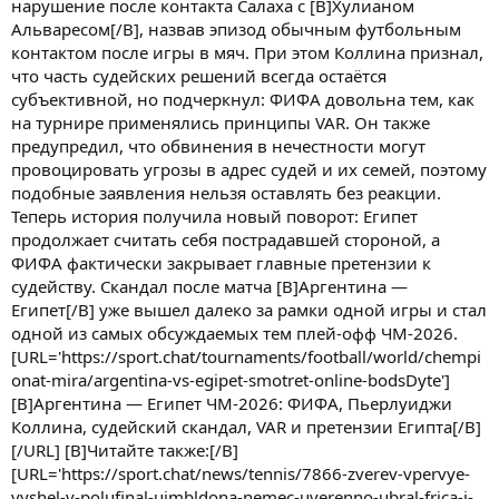
нарушение после контакта Салаха с [B]Хулианом
Альваресом[/B], назвав эпизод обычным футбольным
контактом после игры в мяч. При этом Коллина признал,
что часть судейских решений всегда остаётся
субъективной, но подчеркнул: ФИФА довольна тем, как
на турнире применялись принципы VAR. Он также
предупредил, что обвинения в нечестности могут
провоцировать угрозы в адрес судей и их семей, поэтому
подобные заявления нельзя оставлять без реакции.
Теперь история получила новый поворот: Египет
продолжает считать себя пострадавшей стороной, а
ФИФА фактически закрывает главные претензии к
судейству. Скандал после матча [B]Аргентина —
Египет[/B] уже вышел далеко за рамки одной игры и стал
одной из самых обсуждаемых тем плей-офф ЧМ-2026.
[URL='https://sport.chat/tournaments/football/world/chempi
onat-mira/argentina-vs-egipet-smotret-online-bodsDyte']
[B]Аргентина — Египет ЧМ-2026: ФИФА, Пьерлуиджи
Коллина, судейский скандал, VAR и претензии Египта[/B]
[/URL] [B]Читайте также:[/B]
[URL='https://sport.chat/news/tennis/7866-zverev-vpervye-
vyshel-v-polufinal-uimbldona-nemec-uverenno-ubral-frica-i-