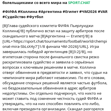
болельщиками со всего мира на
SPORT.CHAT
#ФИФА #Коллина #Аргентина #Египет #ЧМ2026 #VAR
#Судейство #Футбол
[B]Глава судейского комитета ФИФА Пьерлуиджи
Коллина[/B] публично встал на защиту арбитров после
скандального матча [B]Аргентина — Египет[/B] в
[URL='https://sport.chat/tournaments/football/world/chempi
onat-mira-SbLsX4y7']1/8 финала ЧМ-2026[/URL]. Игра
завершилась победой аргентинцев [B]3:2[/B], но
египетская сторона после финального свистка резко
раскритиковала судейство и заявила о серьёзных
вопросах к ключевым решениям в матче. Коллина
отверг обвинения в предвзятости и заявил, что судьи на
чемпионате мира работают независимо. По его словам,
обсуждение спорных решений является частью футбола,
но бездоказательные обвинения в адрес арбитров
недопустимы. Он отдельно подчеркнул, что никто не
может ставить под сомнение честность судей ФИФА и
утверждать, что на них способен повлиять кто-либо,
включая президента организации. Скандал разгорелся