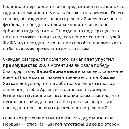
Коллина отверг обвинения в предвзятости и заявил, что
судьи на чемпионате мира работают независимо. По его
словам, обсуждение спорных решений является частью
футбола, но бездоказательные обвинения в адрес
арбитров недопустимы. Он отдельно подчеркнул, что
никто не может ставить под сомнение честность судей
ФИФА и утверждать, что на них способен повлиять кто-
либо, включая президента организации.
Скандал разгорелся после того, как
Египет упустил
преимущество 2:0
, а Аргентина вырвала победу
благодаря голу
Энцо Фернандеса
в компенсированное
время. После матча главный тренер египтян
Хоссам
Хассан
допустил, что на арбитра могло оказываться
давление, чтобы Аргентина осталась в турнире.
Египетская футбольная ассоциация также заявила, что
несколько эпизодов вызвали серьёзные вопросы к
последовательности и справедливости решений.
Главные претензии Египта касались двух моментов.
Первый — отменённый гол
Мустафы Зико
во втором