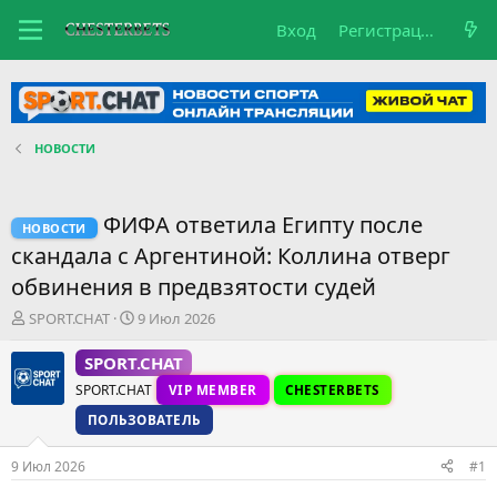
Вход
Регистрация
НОВОСТИ
ФИФА ответила Египту после
НОВОСТИ
скандала с Аргентиной: Коллина отверг
обвинения в предвзятости судей
А
Д
SPORT.CHAT
9 Июл 2026
в
а
т
т
SPORT.CHAT
о
а
SPORT.CHAT
VIP MEMBER
CHESTERBETS
р
н
т
а
ПОЛЬЗОВАТЕЛЬ
е
ч
м
а
9 Июл 2026
#1
ы
л
а