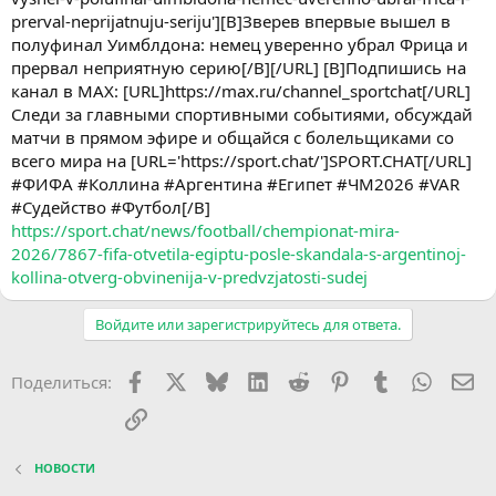
prerval-neprijatnuju-seriju'][B]Зверев впервые вышел в
полуфинал Уимблдона: немец уверенно убрал Фрица и
прервал неприятную серию[/B][/URL] [B]Подпишись на
канал в MAX: [URL]https://max.ru/channel_sportchat[/URL]
Следи за главными спортивными событиями, обсуждай
матчи в прямом эфире и общайся с болельщиками со
всего мира на [URL='https://sport.chat/']SPORT.CHAT[/URL]
#ФИФА #Коллина #Аргентина #Египет #ЧМ2026 #VAR
#Судейство #Футбол[/B]
https://sport.chat/news/football/chempionat-mira-
2026/7867-fifa-otvetila-egiptu-posle-skandala-s-argentinoj-
kollina-otverg-obvinenija-v-predvzjatosti-sudej
Войдите или зарегистрируйтесь для ответа.
Facebook
X (Twitter)
Bluesky
LinkedIn
Reddit
Pinterest
Tumblr
WhatsA
Эл
Поделиться:
Ссылка
НОВОСТИ