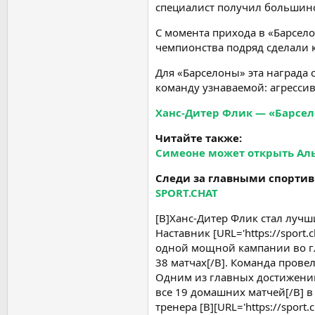
специалист получил большинс
С момента прихода в «Барсело
чемпионства подряд сделали 
Для «Барселоны» эта награда 
команду узнаваемой: агресси
Ханс-Дитер Флик — «Барсело
Читайте также:
Симеоне может открыть Альв
Следи за главными спортив
SPORT.CHAT
[B]Ханс-Дитер Флик стал лучши
Наставник [URL='https://sport
одной мощной кампании во гл
38 матчах[/B]. Команда прове
Одним из главных достижений
все 19 домашних матчей[/B] в
тренера [B][URL='https://sport