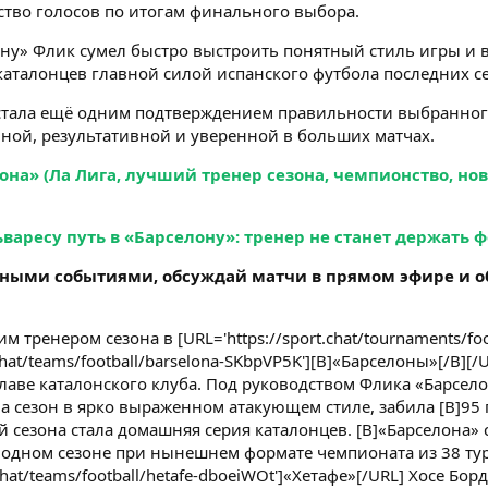
тво голосов по итогам финального выбора.
ну» Флик сумел быстро выстроить понятный стиль игры и в
каталонцев главной силой испанского футбола последних с
стала ещё одним подтверждением правильности выбранного 
вной, результативной и уверенной в больших матчах.
на» (Ла Лига, лучший тренер сезона, чемпионство, нов
аресу путь в «Барселону»: тренер не станет держать 
ными событиями, обсуждай матчи в прямом эфире и о
м тренером сезона в [URL='https://sport.chat/tournaments/foo
.chat/teams/football/barselona-SKbpVP5K'][B]«Барселоны»[/B]
аве каталонского клуба. Под руководством Флика «Барсело
ла сезон в ярко выраженном атакующем стиле, забила [B]95 г
 сезона стала домашняя серия каталонцев. [B]«Барселона»
 одном сезоне при нынешнем формате чемпионата из 38 тур
.chat/teams/football/hetafe-dboeiWOt']«Хетафе»[/URL] Хосе Бор