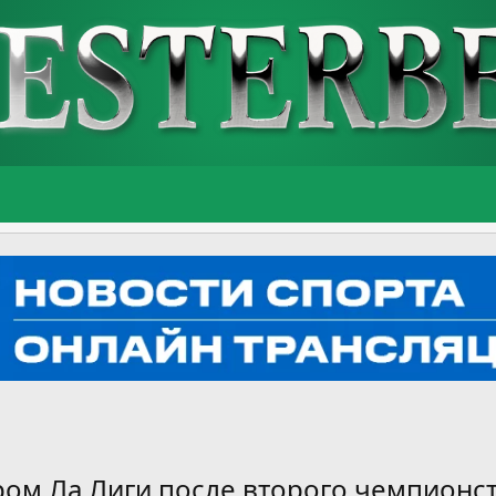
ом Ла Лиги после второго чемпионс