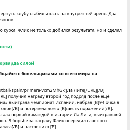
ернуть клубу стабильность на внутренней арене. Два
езонов.
курса. Флик не только добился результата, но и сделал
ости)
форварда силой
бщайся с болельщиками со всего мира на
tball/spain/primera-vcm2MhGk']Ла Лиге[/URL][/B].
[/URL] получил награду второй год подряд после ещё
на» выиграла чемпионат Испании, набрав [B]94 очка в
олов[/B] и потерпела всего [B]шесть поражений[/B].
 стала первой командой в истории Ла Лиги, выигравшей
ов. В борьбе за награду Флик опередил главного
даласа[/B] и наставника [B]