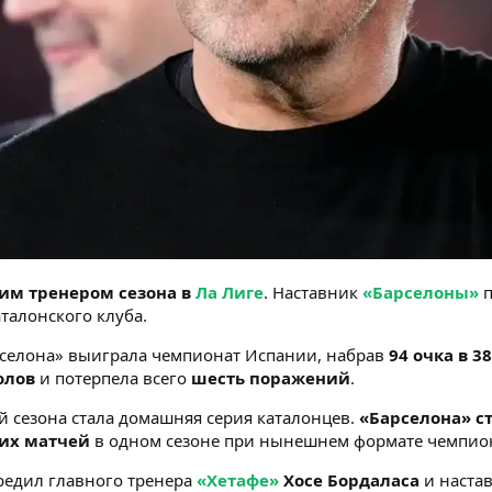
им тренером сезона в
Ла Лиге
. Наставник
«Барселоны»
п
талонского клуба.
рселона» выиграла чемпионат Испании, набрав
94 очка в 3
олов
и потерпела всего
шесть поражений
.
 сезона стала домашняя серия каталонцев.
«Барселона» с
их матчей
в одном сезоне при нынешнем формате чемпиона
ередил главного тренера
«Хетафе»
Хосе Бордаласа
и наста