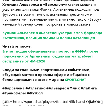
Хулиана Альвареса в «Барселону»
станет мощным
усилением для атаки Флика. Аргентинец подходит под
футбол с высоким темпом, активным прессингом и
постоянными перемещениями, а именно такую «Барсу»
немецкий тренер хочет построить в новом сезоне.
Хулиан Альварес в «Барселону»: трансфер форварда
«Атлетико», позиция Флика и планы каталонцев
Читайте также:
Египет подал официальный протест в ФИФА после
поражения от Аргентины: судью матча требуют
отстранить от ЧМ-2026
Следи за главными спортивными событиями,
обсуждай матчи в прямом эфире и общайся с
болельщиками со всего мира на
SPORT.CHAT
#Барселона #Атлетико #Альварес #Флик #ЛаЛига
#Трансферы #Футбол
[URL='https://sport.chat/players/football/flik-hansi-OjfahOtr']