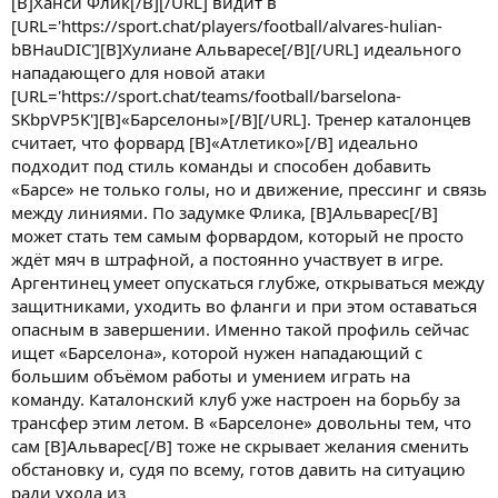
[B]Ханси Флик[/B][/URL] видит в
[URL='https://sport.chat/players/football/alvares-hulian-
bBHauDIC'][B]Хулиане Альваресе[/B][/URL] идеального
нападающего для новой атаки
[URL='https://sport.chat/teams/football/barselona-
SKbpVP5K'][B]«Барселоны»[/B][/URL]. Тренер каталонцев
считает, что форвард [B]«Атлетико»[/B] идеально
подходит под стиль команды и способен добавить
«Барсе» не только голы, но и движение, прессинг и связь
между линиями. По задумке Флика, [B]Альварес[/B]
может стать тем самым форвардом, который не просто
ждёт мяч в штрафной, а постоянно участвует в игре.
Аргентинец умеет опускаться глубже, открываться между
защитниками, уходить во фланги и при этом оставаться
опасным в завершении. Именно такой профиль сейчас
ищет «Барселона», которой нужен нападающий с
большим объёмом работы и умением играть на
команду. Каталонский клуб уже настроен на борьбу за
трансфер этим летом. В «Барселоне» довольны тем, что
сам [B]Альварес[/B] тоже не скрывает желания сменить
обстановку и, судя по всему, готов давить на ситуацию
ради ухода из