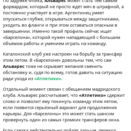
По задумке Флика,
Альварес
может стать тем самым
форвардом, который не просто ждёт мяч в штрафной, а
постоянно участвует в игре. Аргентинец умеет
опускаться глубже, открываться между защитниками,
уходить во фланги и при этом оставаться опасным в
завершении. Именно такой профиль сейчас ищет
«Барселона», которой нужен нападающий с большим
объёмом работы и умением играть на команду.
Каталонский клуб уже настроен на борьбу за трансфер
этим летом. В «Барселоне» довольны тем, что сам
Альварес
тоже не скрывает желания сменить
обстановку и, судя по всему, готов давить на ситуацию
ради ухода из
«Атлетико»
.
Отдельный момент связан с обещанием мадридского
клуба. Альварес рассчитывает, что
«Атлетико»
сдержит
слово и позволит ему покинуть команду этим летом,
если появится серьёзный вариант для продолжения
карьеры. Для «Барселоны» это может стать шансом
провернуть один из самых громких трансферов окна.
Если сделка действительно пойдёт дальше, переход