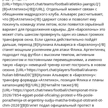
[URL='https://sport.chat/teams/football/atletiko-jaarqpLQ']
[B]«Атлетико»[/B][/URL]. Отдельный момент связан с
обещанием мадридского клуба. Альварес рассчитывает,
что [B]«Атлетико»[/B] сдержит слово и позволит ему
покинуть команду этим летом, если появится серьёзный
вариант для продолжения карьеры. Для «Барселоны» это
может стать шансом провернуть один из самых громких
трансферов окна. Если сделка действительно пойдёт
дальше, переход [B]Хулиана Альвареса в «Барселону»[/B]
станет мощным усилением для атаки Флика. Аргентинец
подходит под футбол с высоким темпом, активным
прессингом и постоянными перемещениями, а именно
такую «Барсу» немецкий тренер хочет построить в новом
сезоне. [URL='https://sport.chat/players/football/alvares-
hulian-bBHauDIC'][B]Хулиан Альварес в «Барселону»:
трансфер форварда «Атлетико», позиция Флика и планы
каталонцев[/B][/URL] [B]Читайте также:[/B]
[URL='https://sport.chat/news/football/chempionat-mira-
2026/7854-egipet-podal-oficialnyj-protest-v-fifa-posle-
porazhenija-ot-argentiny-sudju-matcha-trebujut-otstranit-ot-
chm-2026'][B]Египет подал официальный протест в