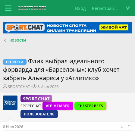
Вход
Регистрация
НОВОСТИ
Флик выбрал идеального
НОВОСТИ
форварда для «Барселоны»: клуб хочет
забрать Альвареса у «Атлетико»
А
Д
SPORT.CHAT
8 Июл 2026
в
а
т
т
SPORT.CHAT
о
а
SPORT.CHAT
VIP MEMBER
CHESTERBETS
р
н
т
а
ПОЛЬЗОВАТЕЛЬ
е
ч
м
а
8 Июл 2026
#1
ы
л
а