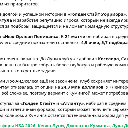
м из приоритетов.
ле долгой и успешной истории в
«Голден Стэйт Уорриорз»
итула
и заработал репутацию игрока, который не всегда ярк
тся за подборы, защищается и не ломает командную структур
в
«Нью-Орлеан Пеликанс»
. В
21 матче
он набирал в сред
еру его средние показатели составляют
4,9 очка, 5,7 подбор
уют очень активно. До Луни клуб уже добавил
Кесслера, С
как попытка быстро собрать более глубокую и рабочую кома
рывать конкретные задачи.
ми Лос-Анджелеса ещё не закончена. Клуб сохраняет интере
нта»
отказалась от опции на
24,3 млн долларов
. У «Лейке
и всё сложнее, поэтому вариант с Кумингой может потребоват
ступал за
«Голден Стэйт»
и
«Атланту»
, набирая в среднем
дой и атлетичный форвард, который может получить серьёзн
д кольцом, а Куминга остаётся потенциальным ходом для у
феры НБА 2026: Кевон Луни, Джонатан Куминга, Лука Д