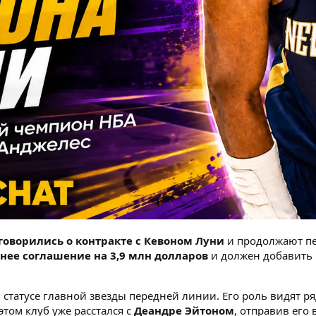
говорились о контракте с Кевоном Луни
и продолжают пе
нее соглашение на 3,9 млн долларов
и должен добавить 
статусе главной звезды передней линии. Его роль видят р
этом клуб уже расстался с
Деандре Эйтоном
, отправив его 