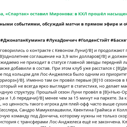
ва, «Спартак» оставил Миронова: в КХЛ прошёл насыщ
ными событиями, обсуждай матчи в прямом эфире и о
 #ДжонатанКуминга #ЛукаДончич #ГолденСтэйт #Баске
говорились о контракте с Кевоном Луни[/B] и продолжают пе
B]однолетнее соглашение на 3,9 млн долларов[/B] и долже
жидаемо не приходит в статусе главной звезды передней ли
акже добавили в состав. При этом клуб уже расстался с [B]Д
ие под кольцом для Лос-Анджелеса было одним из приорите
рриорз»[/B]. Именно там он провёл первые [B]10 сезонов в 
оторый не всегда ярко выглядит в статистике, но делает ма
дную структуру. Прошлый сезон Луни провёл в [B]«Нью-Орле
ра и 1,6 передачи[/B] менее чем за 15 минут на паркете. За 
B], но ценность такого игрока для плей-офф часто выше сух
Кесслера, Сандро Мамукелашвили, Квентина Граймса и Колли
очую команду под Дончича, которому нужны не только скор
история с трансферами Лос-Анджелеса ещё не закончена. Клу