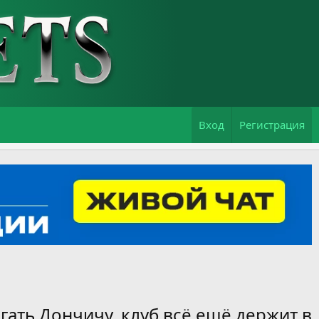
Вход
Регистрация
ать Дончичу, клуб всё ещё держит в