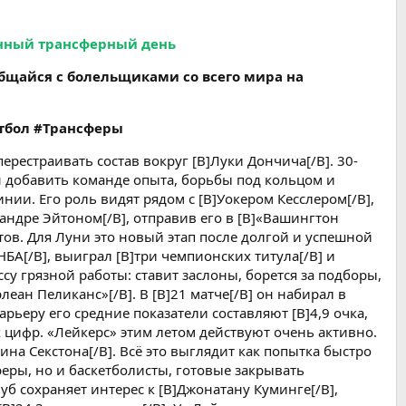
енный трансферный день
бщайся с болельщиками со всего мира на
тбол #Трансферы
рестраивать состав вокруг [B]Луки Дончича[/B]. 30-
н добавить команде опыта, борьбы под кольцом и
нии. Его роль видят рядом с [B]Уокером Кесслером[/B],
еандре Эйтоном[/B], отправив его в [B]«Вашингтон
тов. Для Луни это новый этап после долгой и успешной
НБА[/B], выиграл [B]три чемпионских титула[/B] и
ссу грязной работы: ставит заслоны, борется за подборы,
ан Пеликанс»[/B]. В [B]21 матче[/B] он набирал в
карьеру его средние показатели составляют [B]4,9 очка,
их цифр. «Лейкерс» этим летом действуют очень активно.
на Секстона[/B]. Всё это выглядит как попытка быстро
еры, но и баскетболисты, готовые закрывать
б сохраняет интерес к [B]Джонатану Куминге[/B],