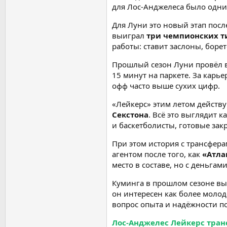
для Лос-Анджелеса было одни
Для Луни это новый этап пос
выиграл
три чемпионских т
работы: ставит заслоны, боре
Прошлый сезон Луни провёл 
15 минут на паркете. За карь
офф часто выше сухих цифр.
«Лейкерс» этим летом действ
Секстона
. Всё это выглядит 
и баскетболисты, готовые зак
При этом история с трансфера
агентом после того, как
«Атла
место в составе, но с деньгам
Куминга в прошлом сезоне вы
он интересен как более моло
вопрос опыта и надёжности по
Лос-Анджелес Лейкерс транс