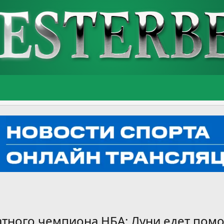
тного чемпиона НБА: Луни едет помог