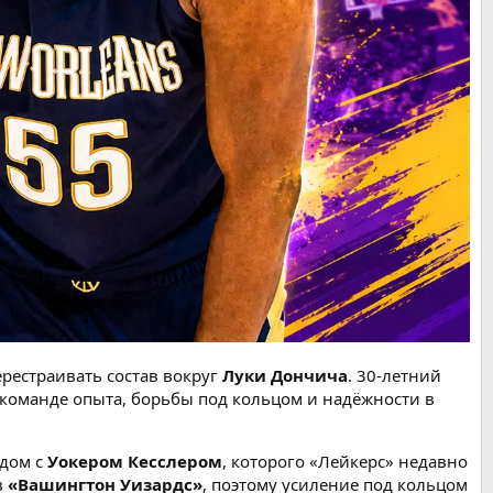
рестраивать состав вокруг
Луки Дончича
. 30-летний
команде опыта, борьбы под кольцом и надёжности в
ядом с
Уокером Кесслером
, которого «Лейкерс» недавно
в
«Вашингтон Уизардс»
, поэтому усиление под кольцом