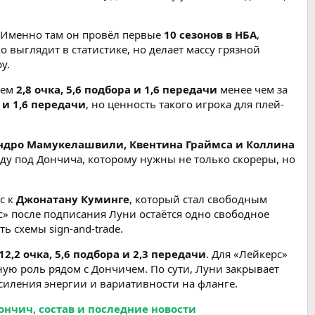
. Именно там он провёл первые
10 сезонов в НБА
,
о выглядит в статистике, но делает массу грязной
у.
нем
2,8 очка, 5,6 подбора и 1,6 передачи
менее чем за
а и 1,6 передачи
, но ценность такого игрока для плей-
андро Мамукелашвили, Квентина Граймса и Коллина
нду под Дончича, которому нужны не только скореры, но
с к
Джонатану Куминге
, который стал свободным
рс» после подписания Луни остаётся одно свободное
ь схемы sign-and-trade.
12,2 очка, 5,6 подбора и 2,3 передачи
. Для «Лейкерс»
ую роль рядом с Дончичем. По сути, Луни закрывает
силения энергии и вариативности на фланге.
ончич, состав и последние новости