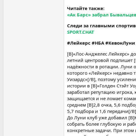
Читайте также:
«Ак Барс» забрал Бывальце
Следи за главными спортив
SPORT.CHAT
#Лейкерс #НБА #КевонЛуни
[B]«Лос-Анджелес Лейкерс» до
летний центровой подпишет [
надёжности в ротации. Луни о
которого «Лейкерс» недавно т
Уизардс»[/B], поэтому усилен
истории в [B]«Голден Стэйт Уо
заработал репутацию игрока, к
защищается и не ломает коман
среднем [B]2,8 очка, 5,6 подбо
5,7 подбора и 1,6 передачи[/
До Луни клуб уже добавил [B]
собрать более глубокую и раб
конкретные задачи. При этом 