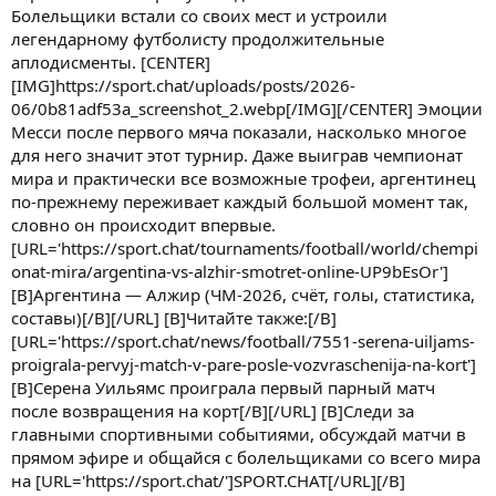
Болельщики встали со своих мест и устроили
легендарному футболисту продолжительные
аплодисменты. [CENTER]
[IMG]https://sport.chat/uploads/posts/2026-
06/0b81adf53a_screenshot_2.webp[/IMG][/CENTER] Эмоции
Месси после первого мяча показали, насколько многое
для него значит этот турнир. Даже выиграв чемпионат
мира и практически все возможные трофеи, аргентинец
по-прежнему переживает каждый большой момент так,
словно он происходит впервые.
[URL='https://sport.chat/tournaments/football/world/chempi
onat-mira/argentina-vs-alzhir-smotret-online-UP9bEsOr']
[B]Аргентина — Алжир (ЧМ-2026, счёт, голы, статистика,
составы)[/B][/URL] [B]Читайте также:[/B]
[URL='https://sport.chat/news/football/7551-serena-uiljams-
proigrala-pervyj-match-v-pare-posle-vozvraschenija-na-kort']
[B]Серена Уильямс проиграла первый парный матч
после возвращения на корт[/B][/URL] [B]Следи за
главными спортивными событиями, обсуждай матчи в
прямом эфире и общайся с болельщиками со всего мира
на [URL='https://sport.chat/']SPORT.CHAT[/URL][/B]