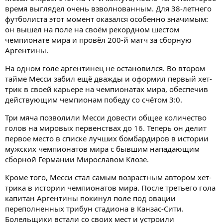
время выглядел очень взволнованным. Для 38-летнего
футболиста этот момент оказался особенно значимым:
он вышел на поле на своём рекордном шестом
чемпионате мира и провёл 200-й матч за сборную
Аргентины.
На одном голе аргентинец не остановился. Во втором
тайме Месси забил ещё дважды и оформил первый хет-
трик в своей карьере на чемпионатах мира, обеспечив
действующим чемпионам победу со счётом 3:0.
Три мяча позволили Месси довести общее количество
голов на мировых первенствах до 16. Теперь он делит
первое место в списке лучших бомбардиров в истории
мужских чемпионатов мира с бывшим нападающим
сборной Германии Мирославом Клозе.
Кроме того, Месси стал самым возрастным автором хет-
трика в истории чемпионатов мира. После третьего гола
капитан Аргентины покинул поле под овации
переполненных трибун стадиона в Канзас-Сити.
Болельщики встали со своих мест и устроили