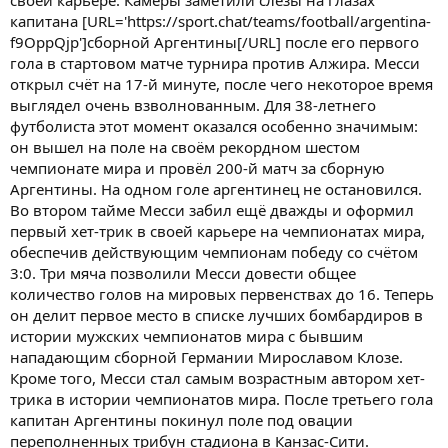
капитана [URL='https://sport.chat/teams/football/argentina-
f9OppQjp']сборной Аргентины[/URL] после его первого
гола в стартовом матче турнира против Алжира. Месси
открыл счёт на 17-й минуте, после чего некоторое время
выглядел очень взволнованным. Для 38-летнего
футболиста этот момент оказался особенно значимым:
он вышел на поле на своём рекордном шестом
чемпионате мира и провёл 200-й матч за сборную
Аргентины. На одном голе аргентинец не остановился.
Во втором тайме Месси забил ещё дважды и оформил
первый хет-трик в своей карьере на чемпионатах мира,
обеспечив действующим чемпионам победу со счётом
3:0. Три мяча позволили Месси довести общее
количество голов на мировых первенствах до 16. Теперь
он делит первое место в списке лучших бомбардиров в
истории мужских чемпионатов мира с бывшим
нападающим сборной Германии Мирославом Клозе.
Кроме того, Месси стал самым возрастным автором хет-
трика в истории чемпионатов мира. После третьего гола
капитан Аргентины покинул поле под овации
переполненных трибун стадиона в Канзас-Сити.