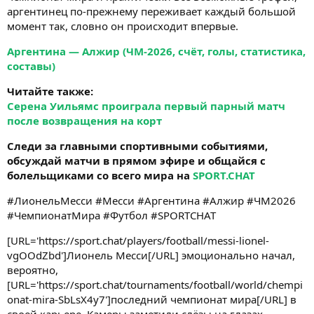
аргентинец по-прежнему переживает каждый большой
момент так, словно он происходит впервые.
Аргентина — Алжир (ЧМ-2026, счёт, голы, статистика,
составы)
Читайте также:
Серена Уильямс проиграла первый парный матч
после возвращения на корт
Следи за главными спортивными событиями,
обсуждай матчи в прямом эфире и общайся с
болельщиками со всего мира на
SPORT.CHAT
#ЛионельМесси #Месси #Аргентина #Алжир #ЧМ2026
#ЧемпионатМира #Футбол #SPORTCHAT
[URL='https://sport.chat/players/football/messi-lionel-
vgOOdZbd']Лионель Месси[/URL] эмоционально начал,
вероятно,
[URL='https://sport.chat/tournaments/football/world/chempi
onat-mira-SbLsX4y7']последний чемпионат мира[/URL] в
своей карьере. Камеры заметили слёзы на глазах