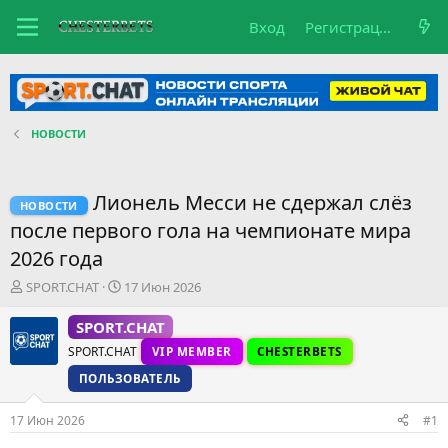
Вход
Регистрация
НОВОСТИ
Лионель Месси не сдержал слёз
НОВОСТИ
после первого гола на чемпионате мира
2026 года
А
Д
SPORT.CHAT
17 Июн 2026
в
а
т
т
SPORT.CHAT
о
а
SPORT.CHAT
VIP MEMBER
CHESTERBETS
р
н
т
а
ПОЛЬЗОВАТЕЛЬ
е
ч
м
а
17 Июн 2026
#1
ы
л
а