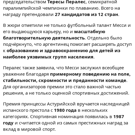
председательством
Тересы Пералес
, семикратной
паралимпийской чемпионки по плаванию. Всего на
награду претендовали
27 кандидатов из 12 стран
.
В жюри отметили не только футбольный талант Месси и
его выдающуюся карьеру, но и
масштабную
благотворительную деятельность
. Отдельно было
подчёркнуто, что аргентинец помогает расширять доступ
к
образованию и здравоохранению для детей из
наиболее уязвимых групп населения
.
Пералес также заявила, что Месси заслужил всеобщее
уважение благодаря
примерному поведению на поле,
стабильности, скромности и преданности команде
.
Для организаторов премии это стало важной частью
решения, а не только оценкой спортивных достижений.
Премия принцессы Астурийской вручается наследницей
испанского престола с
1980 года
в нескольких
категориях. Спортивная номинация появилась в
1987
году
и считается одной из самых престижных наград за
вклад в мировой спорт.