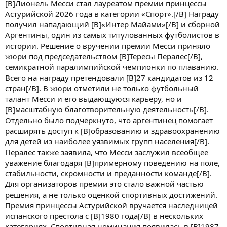
[B]Лионель Месси стал лауреатом премии принцессы
Астурийской 2026 года в категории «Спорт».[/B] Награду
получил нападающий [B]«Интер Майами»[/B] и сборной
Аргентины, один из самых титулованных футболистов в
истории. Решение о вручении премии Месси приняло
жюри под председательством [B]Тересы Пералес[/B],
семикратной паралимпийской чемпионки по плаванию.
Всего на награду претендовали [B]27 кандидатов из 12
стран[/B]. В жюри отметили не только футбольный
талант Месси и его выдающуюся карьеру, но и
[B]масштабную благотворительную деятельность[/B].
Отдельно было подчёркнуто, что аргентинец помогает
расширять доступ к [B]образованию и здравоохранению
для детей из наиболее уязвимых групп населения[/B].
Пералес также заявила, что Месси заслужил всеобщее
уважение благодаря [B]примерному поведению на поле,
стабильности, скромности и преданности команде[/B].
Для организаторов премии это стало важной частью
решения, а не только оценкой спортивных достижений.
Премия принцессы Астурийской вручается наследницей
испанского престола с [B]1980 года[/B] в нескольких
категориях. Спортивная номинация появилась в [B]1987