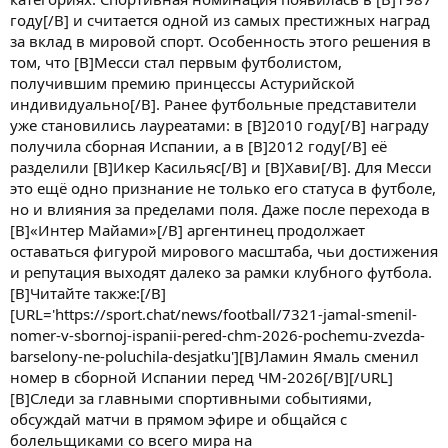
году[/B] и считается одной из самых престижных наград
за вклад в мировой спорт. Особенность этого решения в
том, что [B]Месси стал первым футболистом,
получившим премию принцессы Астурийской
индивидуально[/B]. Ранее футбольные представители
уже становились лауреатами: в [B]2010 году[/B] награду
получила сборная Испании, а в [B]2012 году[/B] её
разделили [B]Икер Касильяс[/B] и [B]Хави[/B]. Для Месси
это ещё одно признание не только его статуса в футболе,
но и влияния за пределами поля. Даже после перехода в
[B]«Интер Майами»[/B] аргентинец продолжает
оставаться фигурой мирового масштаба, чьи достижения
и репутация выходят далеко за рамки клубного футбола.
[B]Читайте также:[/B]
[URL='https://sport.chat/news/football/7321-jamal-smenil-
nomer-v-sbornoj-ispanii-pered-chm-2026-pochemu-zvezda-
barselony-ne-poluchila-desjatku'][B]Ламин Ямаль сменил
номер в сборной Испании перед ЧМ-2026[/B][/URL]
[B]Следи за главными спортивными событиями,
обсуждай матчи в прямом эфире и общайся с
болельщиками со всего мира на