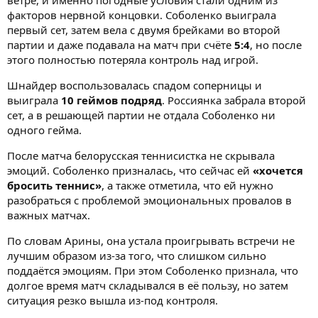
ветре, и именно погодные условия стали одним из
факторов нервной концовки. Соболенко выиграла
первый сет, затем вела с двумя брейками во второй
партии и даже подавала на матч при счёте
5:4
, но после
этого полностью потеряла контроль над игрой.
Шнайдер воспользовалась спадом соперницы и
выиграла
10 геймов подряд
. Россиянка забрала второй
сет, а в решающей партии не отдала Соболенко ни
одного гейма.
После матча белорусская теннисистка не скрывала
эмоций. Соболенко призналась, что сейчас ей
«хочется
бросить теннис»
, а также отметила, что ей нужно
разобраться с проблемой эмоциональных провалов в
важных матчах.
По словам Арины, она устала проигрывать встречи не
лучшим образом из-за того, что слишком сильно
поддаётся эмоциям. При этом Соболенко признала, что
долгое время матч складывался в её пользу, но затем
ситуация резко вышла из-под контроля.