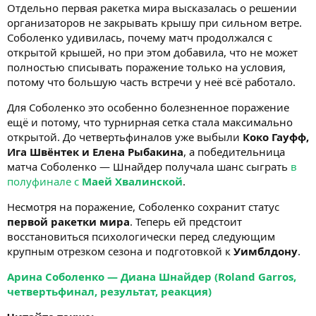
Отдельно первая ракетка мира высказалась о решении
организаторов не закрывать крышу при сильном ветре.
Соболенко удивилась, почему матч продолжался с
открытой крышей, но при этом добавила, что не может
полностью списывать поражение только на условия,
потому что большую часть встречи у неё всё работало.
Для Соболенко это особенно болезненное поражение
ещё и потому, что турнирная сетка стала максимально
открытой. До четвертьфиналов уже выбыли
Коко Гауфф,
Ига Швёнтек и Елена Рыбакина
, а победительница
матча Соболенко — Шнайдер получала шанс сыграть
в
полуфинале с
Маей Хвалинской
.
Несмотря на поражение, Соболенко сохранит статус
первой ракетки мира
. Теперь ей предстоит
восстановиться психологически перед следующим
крупным отрезком сезона и подготовкой к
Уимблдону
.
Арина Соболенко — Диана Шнайдер (Roland Garros,
четвертьфинал, результат, реакция)