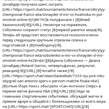
Шнайдер получала шанс сыграть
[URL='https://sport.chat/tournaments/tennis/france/otkrytyy-
chempionat-francii-wta/shnayder-d-mir-vs-hvalinska-m-pol-
smotret-online-6J1JWr7N']в полуфинале с [B]Маей
Хвалинской[/B][/URL]. Несмотря на поражение,
Соболенко сохранит статус [B]первой ракетки мира[/B].
Теперь ей предстоит восстановиться психологически
перед следующим крупным отрезком сезона и
подготовкой к [B]Уимблдону[/B].
[URL='https://sport.chat/tournaments/tennis/france/otkrytyy-
chempionat-francii-wta/sobolenko-a-mir-vs-shnayder-d-mir-
smotret-online-Kx28rsbn'][B]Арина Соболенко — Диана
Шнайдер (Roland Garros, четвертьфинал, результат,
реакция)[/B][/URL] [B]Читайте также:[/B]
[URL='https://sport.chat/news/basketball/7333-nju-jork-niks-
obygrali-san-antonio-spers-v-pervom-matche-finala-nba']
[B]«Нью-Йорк Никс» обыграли «Сан-Антонио Спёрс» в
первом матче финала НБА [/B][/URL] [B]Следи за
главными спортивными событиями, обсуждай матчи в
прямом эфире и общайся с болельщиками со всего мира
на [URL='https://sport.chat/']SPORT.CHAT[/URL][/B]