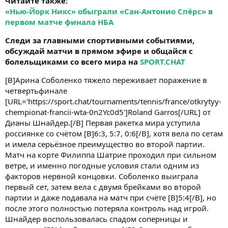
Читайте также:
«Нью-Йорк Никс» обыграли «Сан-Антонио Спёрс» в
первом матче финала НБА
Следи за главными спортивными событиями,
обсуждай матчи в прямом эфире и общайся с
болельщиками со всего мира на
SPORT.CHAT
[B]Арина Соболенко тяжело переживает поражение в
четвертьфинале
[URL='https://sport.chat/tournaments/tennis/france/otkrytyy-
chempionat-francii-wta-0n2Yc0d5']Roland Garros[/URL] от
Дианы Шнайдер.[/B] Первая ракетка мира уступила
россиянке со счётом [B]6:3, 5:7, 0:6[/B], хотя вела по сетам
и имела серьёзное преимущество во второй партии.
Матч на корте Филиппа Шатрие проходил при сильном
ветре, и именно погодные условия стали одним из
факторов нервной концовки. Соболенко выиграла
первый сет, затем вела с двумя брейками во второй
партии и даже подавала на матч при счёте [B]5:4[/B], но
после этого полностью потеряла контроль над игрой.
Шнайдер воспользовалась спадом соперницы и