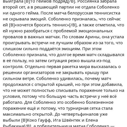
выиграла [B]10 геймов подряд[/B]. Россиянка забрала
второй сет, а в решающей партии не отдала Соболенко
ни одного гейма. После матча белорусская теннисистка
не скрывала эмоций. Соболенко призналась, что сейчас
ей [B]«хочется бросить теннис»[/B], а также отметила, что
ей нужно разобраться с проблемой эмоциональных
провалов в важных матчах. По словам Арины, она устала
проигрывать встречи не лучшим образом из-за того, что
слишком сильно поддаётся эмоциям. При этом
Соболенко признала, что долгое время матч складывался
в её пользу, но затем ситуация резко вышла из-под
контроля. Отдельно первая ракетка мира высказалась о
решении организаторов не закрывать крышу при
сильном ветре. Соболенко удивилась, почему матч
продолжался с открытой крышей, но при этом добавила,
что не может полностью списывать поражение только на
условия, потому что большую часть встречи у неё всё
работало. Для Соболенко это особенно болезненное
поражение ещё и потому, что турнирная сетка стала
максимально открытой. До четвертьфиналов уже
выбыли [B]Коко Гауфф, Ига Швёнтек и Елена
Рыбакина[/B], а победительница матча Соболенко —