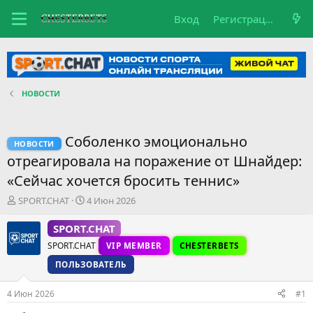
Вход
Регистрация
НОВОСТИ
Соболенко эмоционально
НОВОСТИ
отреагировала на поражение от Шнайдер:
«Сейчас хочется бросить теннис»
А
Д
SPORT.CHAT
4 Июн 2026
в
а
т
т
SPORT.CHAT
о
а
SPORT.CHAT
VIP MEMBER
CHESTERBETS
р
н
т
а
ПОЛЬЗОВАТЕЛЬ
е
ч
м
а
4 Июн 2026
#1
ы
л
а