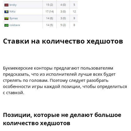
Ставки на количество хедшотов​
Букмекерские конторы предлагают пользователям
предсказать, что из исполнителей лучше всех будет
стрелять по головам. Поэтому следует разобрать
особенности игры каждой позиции, чтобы определиться
с ставкой.
Позиции, которые не делают большое
количество хедшотов​