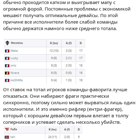
обычно проходится катком и выигрывает мапу с
огромной форой. Постоянные проблемы с экономикой
мешают получать оптимальные девайсы. По этой
причине все исполнители более слабой команды
обычно держатся намного ниже среднего тотала.
От ставок на тотал игроков команды-фаворита лучше
отказаться. Они набирают фраги практически
синхронно, поэтому сильно может вырваться лишь один
исполнители. И это именно рифлер (ентри-фрагер),
который с хорошим девайсом первым влетает в толпу
соперников и успевает сделать несколько убийств.