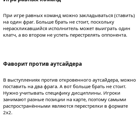
При игре равных команд можно закладываться (ставить)
на один фраг. Больше брать не стоит, поскольку
нераскликавшийся исполнитель может выиграть один
клатч, а во втором не успеть перестрелять оппонента.
Фаворит против аутсайдера​
В выступлениях против откровенного аутсайдера, можно
поставить на два фрага. А вот больше брать не стоит.
Нужно учитывать специфику дисциплины. Игроки
занимают разные позиции на карте, поэтому самыми
распространёнными являются перестрелки в формате
2х2.