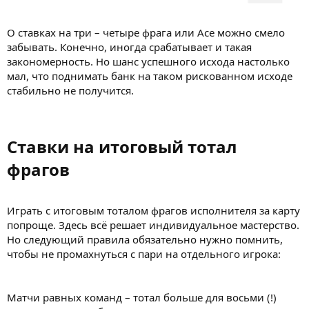
О ставках на три – четыре фрага или Ace можно смело
забывать. Конечно, иногда срабатывает и такая
закономерность. Но шанс успешного исхода настолько
мал, что поднимать банк на таком рискованном исходе
стабильно не получится.
Ставки на итоговый тотал
фрагов​
Играть с итоговым тоталом фрагов исполнителя за карту
попроще. Здесь всё решает индивидуальное мастерство.
Но следующий правила обязательно нужно помнить,
чтобы не промахнуться с пари на отдельного игрока:
Матчи равных команд – тотал больше для восьми (!)