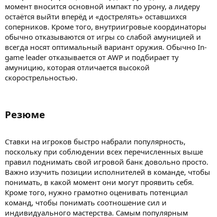
момент вносится основной импакт по урону, а лидеру
остаётся выйти вперёд и «дострелять» оставшихся
соперников. Кроме того, внутриигровые координаторы
обычно отказываются от игры со слабой амуницией и
всегда носят оптимальный вариант оружия. Обычно In-
game leader отказывается от AWP и подбирает ту
амуницию, которая отличается высокой
скорострельностью.
Резюме​
Ставки на игроков быстро набрали популярность,
поскольку при соблюдении всех перечисленных выше
правил поднимать свой игровой банк довольно просто.
Важно изучить позиции исполнителей в команде, чтобы
понимать, в какой момент они могут проявить себя.
Кроме того, нужно грамотно оценивать потенциал
команд, чтобы понимать соотношение сил и
индивидуального мастерства. Самым популярным