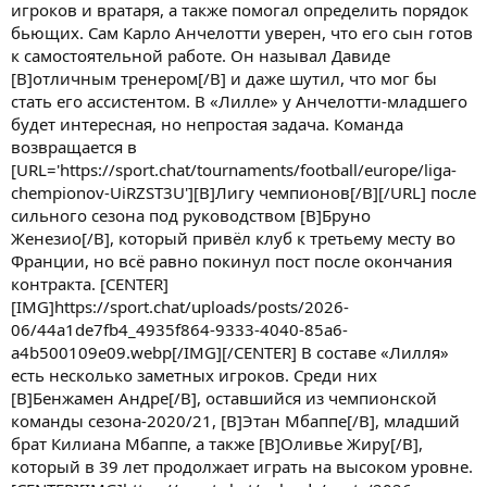
игроков и вратаря, а также помогал определить порядок
бьющих. Сам Карло Анчелотти уверен, что его сын готов
к самостоятельной работе. Он называл Давиде
[B]отличным тренером[/B] и даже шутил, что мог бы
стать его ассистентом. В «Лилле» у Анчелотти-младшего
будет интересная, но непростая задача. Команда
возвращается в
[URL='https://sport.chat/tournaments/football/europe/liga-
chempionov-UiRZST3U'][B]Лигу чемпионов[/B][/URL] после
сильного сезона под руководством [B]Бруно
Женезио[/B], который привёл клуб к третьему месту во
Франции, но всё равно покинул пост после окончания
контракта. [CENTER]
[IMG]https://sport.chat/uploads/posts/2026-
06/44a1de7fb4_4935f864-9333-4040-85a6-
a4b500109e09.webp[/IMG][/CENTER] В составе «Лилля»
есть несколько заметных игроков. Среди них
[B]Бенжамен Андре[/B], оставшийся из чемпионской
команды сезона-2020/21, [B]Этан Мбаппе[/B], младший
брат Килиана Мбаппе, а также [B]Оливье Жиру[/B],
который в 39 лет продолжает играть на высоком уровне.