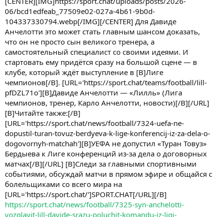
[CENTER][IMG]https://sport.chat/uploads/posts/2026-
06/bcd1edfeab_77509e02-027a-4b61-9b0d-
104337330794.webp[/IMG][/CENTER] Для Давиде
Анчелотти это может стать главным шансом доказать,
что он не просто сын великого тренера, а
самостоятельный специалист со своими идеями. И
стартовать ему придётся сразу на большой сцене — в
клубе, который ждёт выступление в [B]Лиге
чемпионов[/B]. [URL='https://sport.chat/teams/football/lill-
pfDZL71o'][B]Давиде Анчелотти — «Лилль» (Лига
чемпионов, тренер, Карло Анчелотти, новости)[/B][/URL]
[B]Читайте также:[/B]
[URL='https://sport.chat/news/football/7324-uefa-ne-
dopustil-turan-tovuz-berdyeva-k-lige-konferencij-iz-za-dela-o-
dogovornyh-matchah'][B]УЕФА не допустил «Туран Товуз»
Бердыева к Лиге конференций из-за дела о договорных
матчах[/B][/URL] [B]Следи за главными спортивными
событиями, обсуждай матчи в прямом эфире и общайся с
болельщиками со всего мира на
[URL='https://sport.chat/']SPORT.CHAT[/URL][/B]
https://sport.chat/news/football/7325-syn-anchelotti-
vozglavit-lill-davide-srazu-poluchit-komandu-iz-ligi-