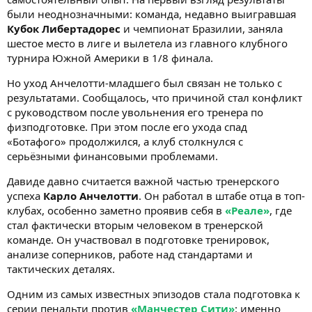
были неоднозначными: команда, недавно выигравшая
Кубок Либертадорес
и чемпионат Бразилии, заняла
шестое место в лиге и вылетела из главного клубного
турнира Южной Америки в 1/8 финала.
Но уход Анчелотти-младшего был связан не только с
результатами. Сообщалось, что причиной стал конфликт
с руководством после увольнения его тренера по
физподготовке. При этом после его ухода спад
«Ботафого» продолжился, а клуб столкнулся с
серьёзными финансовыми проблемами.
Давиде давно считается важной частью тренерского
успеха
Карло Анчелотти
. Он работал в штабе отца в топ-
клубах, особенно заметно проявив себя в
«Реале»
, где
стал фактически вторым человеком в тренерской
команде. Он участвовал в подготовке тренировок,
анализе соперников, работе над стандартами и
тактических деталях.
Одним из самых известных эпизодов стала подготовка к
серии пенальти против
«Манчестер Сити»
: именно