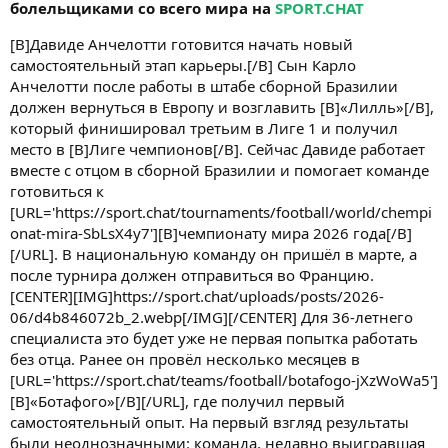
болельщиками со всего мира на
SPORT.CHAT
[B]Давиде Анчелотти готовится начать новый
самостоятельный этап карьеры.[/B] Сын Карло
Анчелотти после работы в штабе сборной Бразилии
должен вернуться в Европу и возглавить [B]«Лилль»[/B],
который финишировал третьим в Лиге 1 и получил
место в [B]Лиге чемпионов[/B]. Сейчас Давиде работает
вместе с отцом в сборной Бразилии и помогает команде
готовиться к
[URL='https://sport.chat/tournaments/football/world/chempi
onat-mira-SbLsX4y7'][B]чемпионату мира 2026 года[/B]
[/URL]. В национальную команду он пришёл в марте, а
после турнира должен отправиться во Францию.
[CENTER][IMG]https://sport.chat/uploads/posts/2026-
06/d4b846072b_2.webp[/IMG][/CENTER] Для 36-летнего
специалиста это будет уже не первая попытка работать
без отца. Ранее он провёл несколько месяцев в
[URL='https://sport.chat/teams/football/botafogo-jXzWoWa5']
[B]«Ботафого»[/B][/URL], где получил первый
самостоятельный опыт. На первый взгляд результаты
были неоднозначными: команда, недавно выигравшая