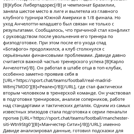
[B]Кубок Либертадорес[/B] и чемпионат Бразилии,
заняла шестое место в лиге и вылетела из главного
клубного турнира Южной Америки в 1/8 финала. Но
уход Анчелотти-младшего был связан не только с
результатами. Сообщалось, что причиной стал конфликт
с руководством после увольнения его тренера по
физподготовке. При этом после его ухода спад
«Ботафого» продолжился, а клуб столкнулся с
серьёзными финансовыми проблемами. Давиде давно
считается важной частью тренерского успеха [B]Карло
Анчелотти[/B]. Он работал в штабе отца в топ-клубах,
особенно заметно проявив себя в
[URL='https://sport.chat/teams/football/real-madrid-
W8mj7MDD'][B]«Реале»[/B][/URL], где стал фактически
вторым человеком в тренерской команде. Он участвовал
в подготовке тренировок, анализе соперников, работе
над стандартами и тактических деталях. Одним из самых
известных эпизодов стала подготовка к серии пенальти
против [URL='https://sport.chat/teams/football/manchester-
siti-Wtn9Stg0'][B]«Манчестер Сити»[/B][/URL]: именно
Давиде анализировал данные, готовил подсказки для