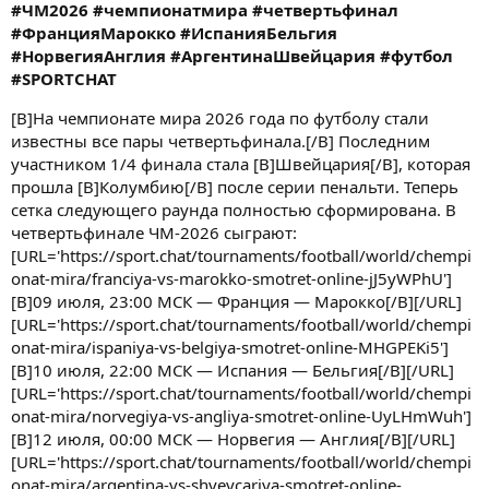
#ЧМ2026 #чемпионатмира #четвертьфинал
#ФранцияМарокко #ИспанияБельгия
#НорвегияАнглия #АргентинаШвейцария #футбол
#SPORTCHAT
[B]На чемпионате мира 2026 года по футболу стали
известны все пары четвертьфинала.[/B] Последним
участником 1/4 финала стала [B]Швейцария[/B], которая
прошла [B]Колумбию[/B] после серии пенальти. Теперь
сетка следующего раунда полностью сформирована. В
четвертьфинале ЧМ-2026 сыграют:
[URL='https://sport.chat/tournaments/football/world/chempi
onat-mira/franciya-vs-marokko-smotret-online-jJ5yWPhU']
[B]09 июля, 23:00 МСК — Франция — Марокко[/B][/URL]
[URL='https://sport.chat/tournaments/football/world/chempi
onat-mira/ispaniya-vs-belgiya-smotret-online-MHGPEKi5']
[B]10 июля, 22:00 МСК — Испания — Бельгия[/B][/URL]
[URL='https://sport.chat/tournaments/football/world/chempi
onat-mira/norvegiya-vs-angliya-smotret-online-UyLHmWuh']
[B]12 июля, 00:00 МСК — Норвегия — Англия[/B][/URL]
[URL='https://sport.chat/tournaments/football/world/chempi
onat-mira/argentina-vs-shveycariya-smotret-online-