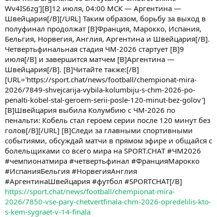
Wv4IS6zg'][B]12 июля, 04:00 МСК — Аргентина —
Швейцария[/B][/URL] Таким образом, борьбу за выход в
полуфинал продолжат [B]Франция, Марокко, Испания,
Бельгия, Норвегия, Англия, Аргентина и Швейцария[/B].
Четвертьфинальная стадия ЧМ-2026 стартует [B]9
июля[/B] и завершится матчем [B]Аргентина —
Швейцария[/B]. [B]Читайте также:[/B]
[URL='https://sport.chat/news/football/chempionat-mira-
2026/7849-shvejcarija-vybila-kolumbiju-s-chm-2026-po-
penalti-kobel-stal-geroem-serii-posle-120-minut-bez-golov']
[B]Швейцария выбила Колумбию с ЧМ-2026 по
пенальти: Кобель стал героем серии после 120 минут без
голов[/B][/URL] [B]Следи за главными спортивными
событиями, обсуждай матчи в прямом эфире и общайся с
болельщиками со всего мира на SPORT.CHAT #ЧМ2026
#чемпионатмира #четвертьфинал #ФранцияМарокко
#ИспанияБельгия #НорвегияАнглия
#АргентинаШвейцария #футбол #SPORTCHAT[/B]
https://sport.chat/news/football/chempionat-mira-
2026/7850-vse-pary-chetvertfinala-chm-2026-opredelilis-kto-
s-kem-sygraet-v-14-finala