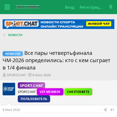
Вход
Регистрация
НОВОСТИ
Все пары четвертьфинала
НОВОСТИ
ЧМ-2026 определились: кто с кем сыграет
в 1/4 финала
А
Д
SPORT.CHAT
8 Июл 2026
в
а
т
т
SPORT.CHAT
о
а
SPORT.CHAT
VIP MEMBER
CHESTERBETS
р
н
т
а
ПОЛЬЗОВАТЕЛЬ
е
ч
м
а
8 Июл 2026
#1
ы
л
а