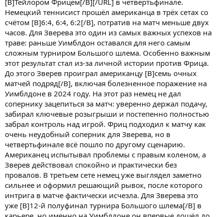
[B]Тейлором Фрицем[/B][/URL] в четвертьфинале.
Немецкий теннисист прошёл американца в трёх сетах со
счётом [B]6:4, 6:4, 6:2[/B], потратив на матч меньше двух
часов. Для Зверева это один из самых важных успехов на
траве: раньше Уимблдон оставался для него самым
сложным турниром Большого шлема. Особенно важным
этот результат стал из-за личной истории против Фрица.
До этого Зверев проиграл американцу [B]семь очных
матчей подряд[/B], включая болезненное поражение на
Уимблдоне в 2024 году. На этот раз немец не дал
сопернику зацепиться за матч: уверенно держал подачу,
забирал ключевые розыгрыши и постепенно полностью
забрал контроль над игрой. Фриц подходил к матчу как
очень неудобный соперник для Зверева, но в
четвертьфинале всё пошло по другому сценарию.
Американец испытывал проблемы с правым коленом, а
Зверев действовал спокойно и практически без
провалов. В третьем сете немец уже выглядел заметно
сильнее и оформил решающий рывок, после которого
интрига в матче фактически исчезла. Для Зверева это
уже [B]12-й полуфинал турнира Большого шлема[/B] в
карьере, но именно на Уимблдоне он впервые дошёл до