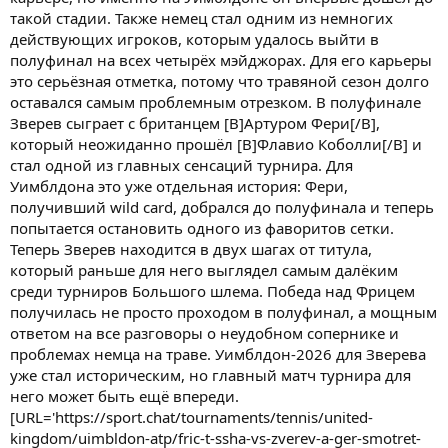
такой стадии. Также немец стал одним из немногих
действующих игроков, которым удалось выйти в
полуфинал на всех четырёх мэйджорах. Для его карьеры
это серьёзная отметка, потому что травяной сезон долго
оставался самым проблемным отрезком. В полуфинале
Зверев сыграет с британцем [B]Артуром Фери[/B],
который неожиданно прошёл [B]Флавио Коболли[/B] и
стал одной из главных сенсаций турнира. Для
Уимблдона это уже отдельная история: Фери,
получивший wild card, добрался до полуфинала и теперь
попытается остановить одного из фаворитов сетки.
Теперь Зверев находится в двух шагах от титула,
который раньше для него выглядел самым далёким
среди турниров Большого шлема. Победа над Фрицем
получилась не просто проходом в полуфинал, а мощным
ответом на все разговоры о неудобном сопернике и
проблемах немца на траве. Уимблдон-2026 для Зверева
уже стал историческим, но главный матч турнира для
него может быть ещё впереди.
[URL='https://sport.chat/tournaments/tennis/united-
kingdom/uimbldon-atp/fric-t-ssha-vs-zverev-a-ger-smotret-