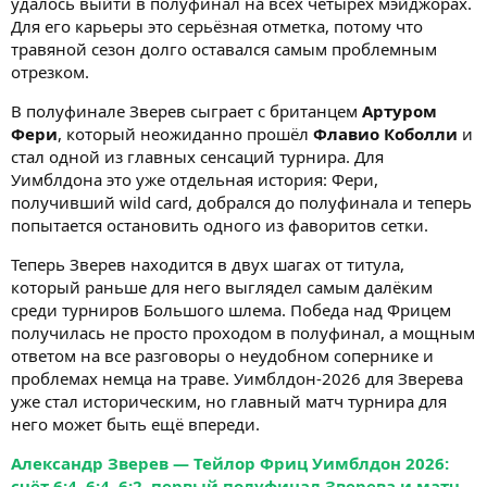
удалось выйти в полуфинал на всех четырёх мэйджорах.
Для его карьеры это серьёзная отметка, потому что
травяной сезон долго оставался самым проблемным
отрезком.
В полуфинале Зверев сыграет с британцем
Артуром
Фери
, который неожиданно прошёл
Флавио Коболли
и
стал одной из главных сенсаций турнира. Для
Уимблдона это уже отдельная история: Фери,
получивший wild card, добрался до полуфинала и теперь
попытается остановить одного из фаворитов сетки.
Теперь Зверев находится в двух шагах от титула,
который раньше для него выглядел самым далёким
среди турниров Большого шлема. Победа над Фрицем
получилась не просто проходом в полуфинал, а мощным
ответом на все разговоры о неудобном сопернике и
проблемах немца на траве. Уимблдон-2026 для Зверева
уже стал историческим, но главный матч турнира для
него может быть ещё впереди.
Александр Зверев — Тейлор Фриц Уимблдон 2026:
счёт 6:4, 6:4, 6:2, первый полуфинал Зверева и матч