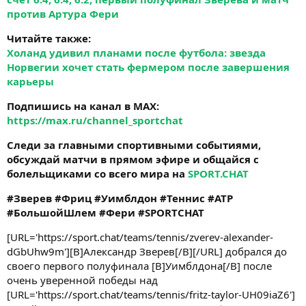
против Артура Фери
Читайте также:
Холанд удивил планами после футбола: звезда
Норвегии хочет стать фермером после завершения
карьеры
Подпишись на канал в MAX:
https://max.ru/channel_sportchat
Следи за главными спортивными событиями,
обсуждай матчи в прямом эфире и общайся с
болельщиками со всего мира на
SPORT.CHAT
#Зверев #Фриц #Уимблдон #Теннис #ATP
#БольшойШлем #Фери #SPORTCHAT
[URL='https://sport.chat/teams/tennis/zverev-alexander-
dGbUhw9m'][B]Александр Зверев[/B][/URL] добрался до
своего первого полуфинала [B]Уимблдона[/B] после
очень уверенной победы над
[URL='https://sport.chat/teams/tennis/fritz-taylor-UH09iaZ6']