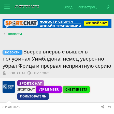
Вход
Регистрация
НОВОСТИ
Зверев впервые вышел в
НОВОСТИ
полуфинал Уимблдона: немец уверенно
убрал Фрица и прервал неприятную серию
А
Д
SPORT.CHAT
8 Июл 2026
в
а
т
т
SPORT.CHAT
о
а
SPORT.CHAT
VIP MEMBER
CHESTERBETS
р
н
т
а
ПОЛЬЗОВАТЕЛЬ
е
ч
м
а
8 Июл 2026
#1
ы
л
а