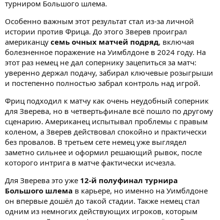
турниром Большого шлема.
Особенно важным этот результат стал из-за личной
истории против Фрица. До этого Зверев проиграл
американцу
семь очных матчей подряд
, включая
болезненное поражение на Уимблдоне в 2024 году. На
этот раз немец не дал сопернику зацепиться за матч:
уверенно держал подачу, забирал ключевые розыгрыши
и постепенно полностью забрал контроль над игрой.
Фриц подходил к матчу как очень неудобный соперник
для Зверева, но в четвертьфинале всё пошло по другому
сценарию. Американец испытывал проблемы с правым
коленом, а Зверев действовал спокойно и практически
без провалов. В третьем сете немец уже выглядел
заметно сильнее и оформил решающий рывок, после
которого интрига в матче фактически исчезла.
Для Зверева это уже
12-й полуфинал турнира
Большого шлема
в карьере, но именно на Уимблдоне
он впервые дошёл до такой стадии. Также немец стал
одним из немногих действующих игроков, которым