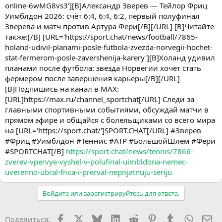
online-6wMG8vs3'][B]Александр Зверев — Тейлор Фриц
Уимблдон 2026: счёт 6:4, 6:4, 6:2, первый полуфинал
Зверева и матч против Артура Фери[/B][/URL] [B]Читайте
также:[/B] [URL='https://sport.chat/news/football/7865-
holand-udivil-planami-posle-futbola-zvezda-norvegii-hochet-
stat-fermerom-posle-zavershenija-karery'][B]Холанд удивил
планами после футбола: звезда Норвегии хочет стать
фермером после завершения карьеры[/B][/URL]
[B]Подпишись на канал в MAX:
[URL]https://max.ru/channel_sportchat[/URL] Следи за
главными спортивными событиями, обсуждай матчи в
прямом эфире и общайся с болельщиками со всего мира
на [URL='https://sport.chat/']SPORT.CHAT[/URL] #Зверев
#Фриц #Уимблдон #Теннис #ATP #БольшойШлем #Фери
#SPORTCHAT[/B]
https://sport.chat/news/tennis/7866-
zverev-vpervye-vyshel-v-polufinal-uimbldona-nemec-
uverenno-ubral-frica-i-prerval-neprijatnuju-seriju
Войдите или зарегистрируйтесь для ответа.
Facebook
X (Twitter)
Bluesky
LinkedIn
Reddit
Pinterest
Tumblr
WhatsA
Эл
Поделиться: