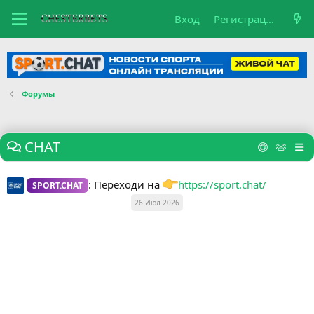
Вход
Регистрация
Форумы
CHAT
:
Переходи на
https://sport.chat/
SPORT.CHAT
26 Июл 2026