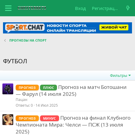
Вход
Регистрация
ПРОГНОЗЫ НА СПОРТ
ФУТБОЛ
Фильтры
Прогноз на матч Ботошани
ПРОГНОЗ
ПЛЮС
— Фарул (14 июля 2025)
Пацан
Ответы
0
14 Июл 2025
Прогноз на финал Клубного
ПРОГНОЗ
МИНУС
Чемпионата Мира: Челси — ПСЖ (13 июля
2025)