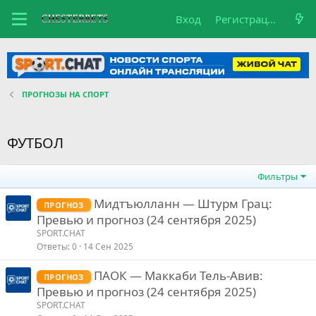
Вход
Регистрация
ПРОГНОЗЫ НА СПОРТ
ФУТБОЛ
Фильтры
Мидтъюлланн — Штурм Грац:
ПРОГНОЗ
Превью и прогноз (24 сентября 2025)
SPORT.CHAT
Ответы
0
14 Сен 2025
ПАОК — Маккаби Тель-Авив:
ПРОГНОЗ
Превью и прогноз (24 сентября 2025)
SPORT.CHAT