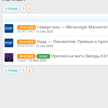
Назад
1
2
Северсталь — Металлург Магнитого
ПРОГНОЗ
SPORT.CHAT
15 Сен 2025
Лада — Локомотив: Превью и прогн
ПРОГНОЗ
SPORT.CHAT
15 Сен 2025
Прогноз на матч Звёзды КХЛ
ПРОГНОЗ
ПЛЮС
Пацан
13 Июл 2025
Назад
1
2