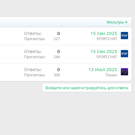
Фильтры
Ответы
0
15 Сен 2025
Просмотры
227
SPORT.CHAT
Ответы
0
15 Сен 2025
Просмотры
246
SPORT.CHAT
Ответы
0
13 Июл 2025
Просмотры
300
Пацан
Войдите или зарегистрируйтесь для ответа.