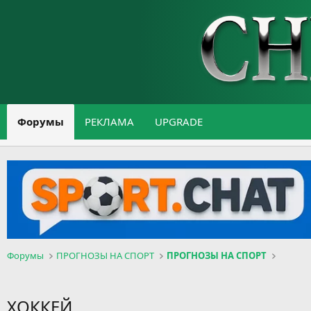
Форумы
РЕКЛАМА
UPGRADE
Форумы
ПРОГНОЗЫ НА СПОРТ
ПРОГНОЗЫ НА СПОРТ
ХОККЕЙ